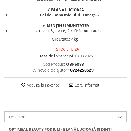
✔ BLANĂ LUCIOASĂ
Ulei de limba mielului
- Omega 6
✔
MENȚINE IMUNITATEA
Glucanii β(1,3/1,6) fortifică imunitatea.
Greutate
:
4kg
STOC EPUIZAT
Data de livrare:
Joi, 13.08.2026
Cod Produs:
OBP6083
Ai nevoie de ajutor?
0724258629
Adauga la Favorite
Cere informatii
Descriere
OPTIMEAL
BEAUTY PODIUM - BLANĂ LUCIOASĂ ȘI DINȚI