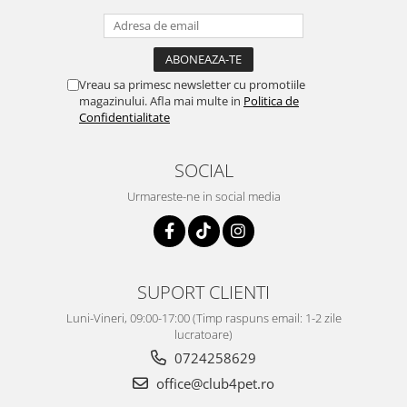
6
63-84
Vreau sa primesc newsletter cu promotiile
magazinului. Afla mai multe in
Politica de
Hrana se introduce treptat în rația alimentară (cel puțin în
Confidentialitate
primele 5 zile). Asigură-i animalului acces permanent la apă
potabilă proaspătă și curată. Normele individuale de hrănire a
animalelor pot varia în funcție de vârstă, rasă, de mediu și nivelul
SOCIAL
de activitate.
Urmareste-ne in social media
SUPORT CLIENTI
Luni-Vineri, 09:00-17:00 (Timp raspuns email: 1-2 zile
lucratoare)
0724258629
office@club4pet.ro