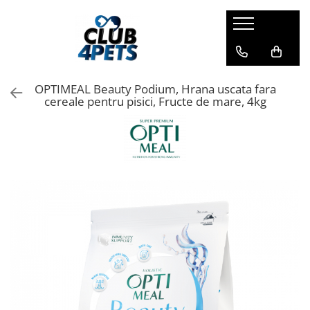
Caini
Pisici
Igiena&Cosmetica
Hrana uscata
Asternut & Litiere
Sampon&Balsam
OPTIMEAL Beauty Podium, Hrana uscata fara
Hrana umeda
Hrana uscata
Odorizante pentru litiera
cereale pentru pisici, Fructe de mare, 4kg
Recompense
Hrana umeda
Suplimente
Recompense
Suplimente