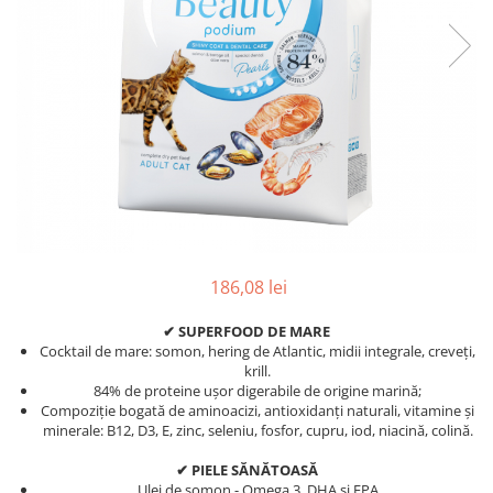
186,08 lei
✔
SUPERFOOD DE MARE
Cocktail de mare: somon, hering de Atlantic, midii integrale, creveți,
krill.
84% de proteine ușor digerabile de origine marină;
Compoziție bogată de aminoacizi, antioxidanți naturali, vitamine și
minerale: B12, D3, E, zinc, seleniu, fosfor, cupru, iod, niacină, colină.
✔
PIELE SĂNĂTOASĂ
Ulei de somon - Omega 3, DHA și EPA