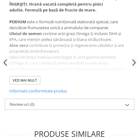
ÎNGRIJIȚI.
Hrană uscată completă pentru pisici
adulte. Formulă pe bază de fructe de mare.
PODIUM
este o formulă nutrițională elaborată special, care
dezvăluie frumusețea unică a animalului de companie.
Uleiul de somon
conține acizi grași Omega 3, inclusiv DHA și
EPA, care menţin pielea sănătoasă și blana strălucitoare.
Aloe vera
contribuie la protecția și regenerarea celulelor și are
proprietăți antiinflamatorii.
Uleiul de limba mielului este bogat în acid gamma-linolenic
(Omega 6), care calmează pielea sensibilă a animalului,
normalizează procesul de năpârlire, stimulează creșterea blănii.
Conține biluțe exclusive
Special Dental Pearls,
care elimină
delicat tartrul dentar atunci când patrupedul mestecă fiecare
VEZI MAI MULT
granulă.
Informatii conformitate produs
Prebioticele MOS și FOS ' mențin un echilibru optim al microflorei
intestinale.
Review-uri
(0)
Un complex de antioxidanți naturali: aloe vera, extract de
rozmarin, afine, zinc și seleniu, care contribuie la regenerarea
celulelor și previn îmbătrânirea prematură a acestora.
PRODUSE SIMILARE