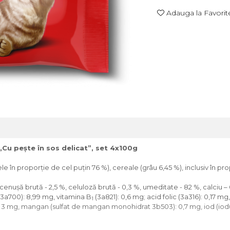
Adauga la Favorit
Сu pește în sos delicat”, set 4x100g
 în proporţie de cel puţin 76 %), cereale (grâu 6,45 %), inclusiv în p
cenuşă brută - 2,5 %, celuloză brută - 0,3 %, umeditate - 82 %, calciu – 
 (3a700): 8,99 mg, vitamina B
(3a821): 0,6 mg; acid folic (3a316): 0,17 m
1
 3 mg, mangan (sulfat de mangan monohidrat 3b503): 0,7 mg, iod (iodură