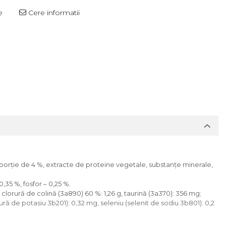
e
Cere informatii
roporţie de 4 %, extracte de proteine vegetale, substanțe minerale,
0,35 %, fosfor – 0,25 %.
g, clorură de colină (3a890) 60 %: 1,26 g, taurină (3a370): 356 mg;
 de potasiu 3b201): 0,32 mg, seleniu (selenit de sodiu 3b801): 0,2