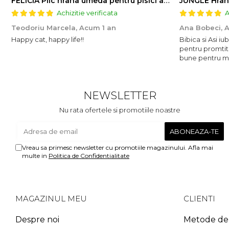
FELICIA Plic hrana umeda pentru pisici adulte, cu Miel, Set 12x85g
JUNGLE Hran
Achizitie verificata
A
Teodoriu Marcela,
Acum 1 an
Ana Bobeci,
A
Happy cat, happy life!!
Bibica si Asi i
pentru promtit
bune pentru mic
NEWSLETTER
Nu rata ofertele si promotiile noastre
Vreau sa primesc newsletter cu promotiile magazinului. Afla mai
multe in
Politica de Confidentialitate
MAGAZINUL MEU
CLIENTI
Despre noi
Metode de 