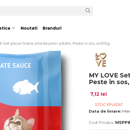
tica
Noutati
Branduri
Set plicuri hrana umeda pisici adulte, Peste in sos, 4x100g
MY LOVE Set 
Peste in sos
7,12 lei
STOC EPUIZAT
Data de livrare:
Mier
Cod Produs:
MSPP