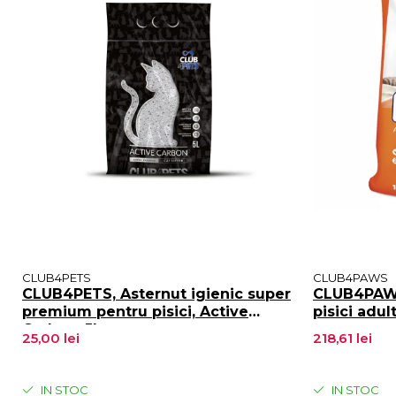
CLUB4PETS
CLUB4PAWS
CLUB4PETS, Asternut igienic super
CLUB4PAWS
premium pentru pisici, Active
pisici adul
Carbon, 5L
25,00 lei
218,61 lei
IN STOC
IN STOC