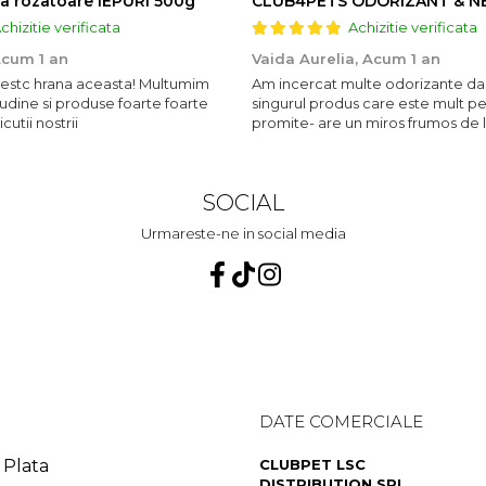
a rozatoare IEPURI 500g
chizitie verificata
Achizitie verificata
cum 1 an
Vaida Aurelia,
Acum 1 an
ubestc hrana aceasta! Multumim
Am incercat multe odorizante da
udine si produse foarte foarte
singurul produs care este mult p
utii nostrii
promite- are un miros frumos de 
persista 10!
SOCIAL
Urmareste-ne in social media
DATE COMERCIALE
Plata
CLUBPET LSC
DISTRIBUTION SRL