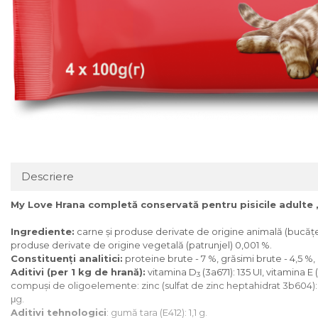
Descriere
My Love Hrana completă conservată pentru pisicile adulte „
Ingrediente:
carne și produse derivate de origine animală (bucăţele
produse derivate de origine vegetală (patrunjel) 0,001 %.
Constituenţi analitici:
proteine brute - 7 %, grăsimi brute - 4,5 %, 
Aditivi (per 1 kg de hrană):
vitamina D
(3a671): 135 UI, vitamina E
3
compuşi de oligoelemente: zinc (sulfat de zinc heptahidrat 3b604):
μg.
Aditivi tehnologici
: gumă tara (E412): 1,1 g.