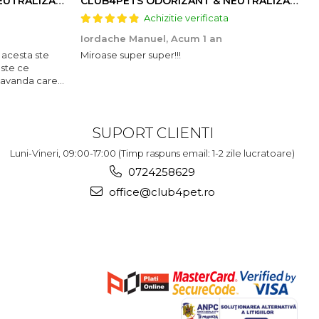
CLUB4PETS ODORIZANT & NEUTRALIZATOR DE MIROS PENTRU LITIERĂ, CU AROMĂ DE LAVANDĂ, 500g
CLUB4PETS ODORIZANT & NEUTRALIZATOR DE MIROS PENTRU LITIERĂ, CU AROMĂ DE FRUCTE, 500g
Achizitie verificata
Iordache Manuel,
Acum 1 an
 acesta ste
Miroase super super!!!
este ce
lavanda care
SUPORT CLIENTI
Luni-Vineri, 09:00-17:00 (Timp raspuns email: 1-2 zile lucratoare)
0724258629
office@club4pet.ro