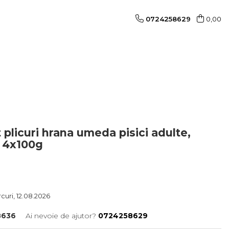
0724258629
0,00
plicuri hrana umeda pisici adulte,
, 4x100g
curi, 12.08.2026
8636
Ai nevoie de ajutor?
0724258629