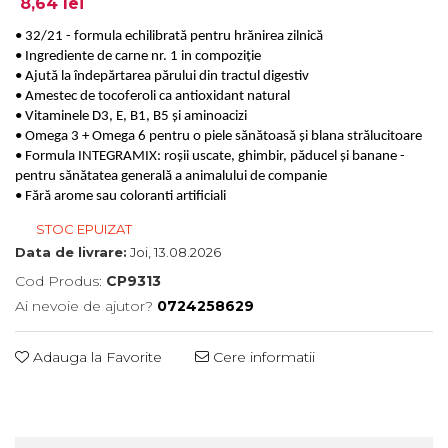
8,64 lei
• 32/21 - formula echilibrată pentru hrănirea zilnică
• Ingrediente de carne nr. 1 in compoziție
• Ajută la îndepărtarea părului din tractul digestiv
• Amestec de tocoferoli ca antioxidant natural
• Vitaminele D3, E, B1, B5 și aminoacizi
• Omega 3 + Omega 6 pentru o piele sănătoasă și blana strălucitoare
• Formula INTEGRAMIX: roșii uscate, ghimbir, păducel și banane -
pentru sănătatea generală a animalului de companie
• Fără arome sau coloranti artificiali
STOC EPUIZAT
Data de livrare:
Joi, 13.08.2026
Cod Produs:
CP9313
Ai nevoie de ajutor?
0724258629
Adauga la Favorite
Cere informatii