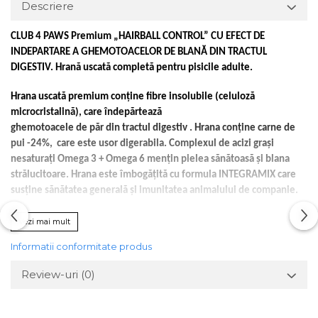
Descriere
CLUB 4 PAWS Premium „HAIRBALL CONTROL” CU EFECT DE
INDEPARTARE A GHEMOTOACELOR DE BLANĂ DIN TRACTUL
DIGESTIV. Hrană uscată completă pentru pisicile adulte.
Hrana uscată premium conține fibre insolubile (celuloză
microcristalină), care îndepărtează
ghemotoacele de păr din tractul digestiv . Hrana conține carne de
pui -24%, care este usor digerabila. Complexul de acizi grași
nesaturați Omega 3 + Omega 6 mențin pielea sănătoasă și blana
strălucitoare. Hrana este îmbogățită cu formula INTEGRAMIX care
susține sănătatea generală și imunitatea animalului de companie.
Compozitie:
găină 24 %, gluten de porumb, porumb, orez, proteine
Vezi mai mult
hidrolizate de origine animală, grăsimi de origine animală (cu
Informatii conformitate produs
tocoferoli), celuloză* 2,92 %, minerale, fibre de sfeclă 1,58%, drojdii
de bere, ulei de somon 0,5%, praf de ouă, semințe de in 0,31 %,
Review-uri
(0)
banane* 0,23 %, tomate* 0,2 %, păducel* 0,065%, ghimbir* 0,01 %.
Constituenți analitici:
proteină brută 32 %, uleiuri și grăsimi brute 21
%, cenuşă brută 7 %, celuloză brută 4,5 %, calciu 1 %, fosfor 0,8 %,