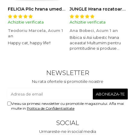
FELICIA Plic hrana umeda pentru pisici adulte, cu Miel, Set 12x85g
JUNGLE Hrana rozatoare IEPURI 500g
Achizitie verificata
Achizitie verificata
Ac
Teodoriu Marcela,
Acum 1
Ana Bobeci,
Acum 1 an
V
an
Bibica si Asi iubestc hrana
A
Happy cat, happy life!!
aceasta! Multumim pentru
o
promtitudine si produse
s
foarte foarte bune pentru
m
micutii nostrii
u
c
NEWSLETTER
Nu rata ofertele si promotiile noastre
Vreau sa primesc newsletter cu promotiile magazinului. Afla mai
multe in
Politica de Confidentialitate
SOCIAL
Urmareste-ne in social media