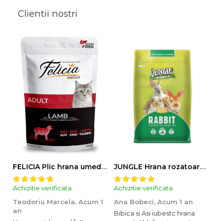
Clientii nostri
FELICIA Plic hrana umeda pentru pisici adulte, cu Miel, Set 12x85g
JUNGLE Hrana rozatoare IEPURI 500g
Achizitie verificata
Achizitie verificata
Ac
Teodoriu Marcela,
Acum 1
Ana Bobeci,
Acum 1 an
V
an
Bibica si Asi iubestc hrana
A