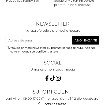
Happy cat, happy life!!
aceasta! Multumim pentru
o
promtitudine si produse
s
foarte foarte bune pentru
m
micutii nostrii
u
c
NEWSLETTER
Nu rata ofertele si promotiile noastre
Vreau sa primesc newsletter cu promotiile magazinului. Afla mai
multe in
Politica de Confidentialitate
SOCIAL
Urmareste-ne in social media
SUPORT CLIENTI
Luni-Vineri, 09:00-17:00 (Timp raspuns email: 1-2 zile lucratoare)
0724258629