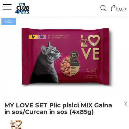
0,00
Caini
Pisici
Igiena&Cosmetica
NOU
Hrana uscata
Asternut & Litiere
Sampon&Balsam
Hrana umeda
Hrana uscata
Odorizante pentru litiera
Recompense
Hrana umeda
Suplimente
Recompense
Suplimente
MY LOVE SET Plic pisici MIX Gaina
in sos/Curcan in sos (4x85g)