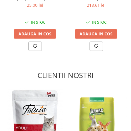
pisici, Active Carbon, 5L
Pui, 14kg
25,00 lei
218,61 lei
IN STOC
IN STOC
ADAUGA IN COS
ADAUGA IN COS
CLIENTII NOSTRI