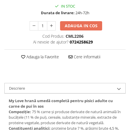
IN STOC
Durata de livrare:
24h-72h
ADAUGA IN COS
Cod Produs:
CML2206
Ai nevoie de ajutor?
0724258629
Adauga la Favorite
Cere informatii
Descriere
My Love hrană umedă completă pentru pisici adulte cu
carne de pui în sos
Compoziție:
75 % carne și produse derivate de natură animală în
bucăţele (11 % de pui), cereale, substanțe minerale, extracte de
proteine vegetale, produse derivate de natură vegetală.
Constituenţi analitici:
proteine brute 7 %, grăsimi brute 4,5 %,