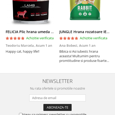
FELICIA Plic hrana umeda pentru pisici adulte, cu Miel, Set 12x85g
JUNGLE Hrana rozatoare IEPURI 500g
Achizitie verificata
Achizitie verificata
Teodoriu Marcela,
Acum 1 an
Ana Bobeci,
Acum 1 an
V
Happy cat, happy life!!
Bibica si Asi iubestc hrana
A
aceasta! Multumim pentru
a
promtitudine si produse foarte
e
foarte bune pentru micutii
u
nostrii
p
NEWSLETTER
Nu rata ofertele si promotiile noastre
Vreau sa primesc newsletter cu promotiile