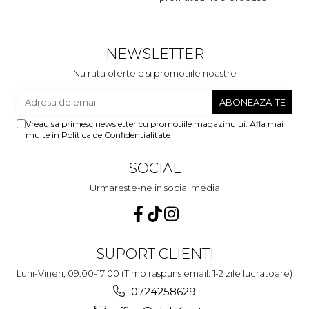
foarte foarte bune pentru
m
micutii nostrii
u
c
NEWSLETTER
Nu rata ofertele si promotiile noastre
Vreau sa primesc newsletter cu promotiile magazinului. Afla mai
multe in
Politica de Confidentialitate
SOCIAL
Urmareste-ne in social media
SUPORT CLIENTI
Luni-Vineri, 09:00-17:00 (Timp raspuns email: 1-2 zile lucratoare)
0724258629