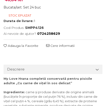
Bucata/set
:
Set 24 buc
STOC EPUIZAT
Durata de livrare:
1
Cod Produs:
SMPP4126
Ai nevoie de ajutor?
0724258629
Adauga la Favorite
Cere informatii
Descriere
My Love Hrana completă conservată pentru pisicile
adulte „Cu carne de viţel în sos delicat”
Ingrediente:
carne și produse derivate de origine animală
(bucăţele în proporţie de cel puţin 76 %), inclusiv din carne de
viţel cel puţin 4 %, cereale (grâu 6,45 %), extracte de proteine
vegetale, substanțe minerale, produse derivate de origine