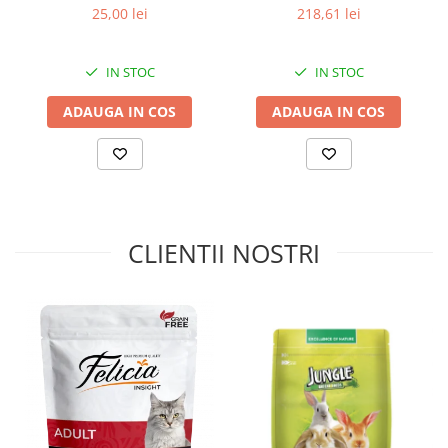
pisici, Active Carbon, 5L
Pui, 14kg
25,00 lei
218,61 lei
de hrănire.
IN STOC
IN STOC
ADAUGA IN COS
ADAUGA IN COS
CLIENTII NOSTRI