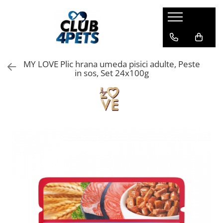
Caini
Pisici
Igiena&Cosmetica
Hrana uscata
Asternut & Litiere
Sampon&Balsam
MY LOVE Plic hrana umeda pisici adulte, Peste
Hrana umeda
Hrana uscata
Odorizante pentru litiera
in sos, Set 24x100g
Recompense
Hrana umeda
Suplimente
Recompense
Suplimente