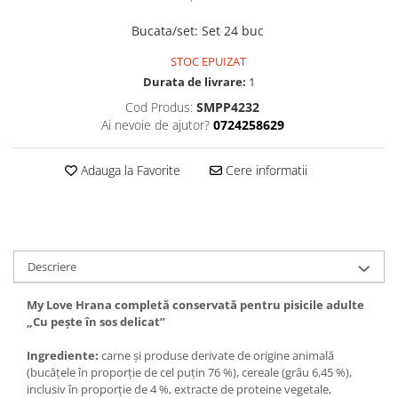
Bucata/set
:
Set 24 buc
STOC EPUIZAT
Durata de livrare:
1
Cod Produs:
SMPP4232
Ai nevoie de ajutor?
0724258629
Adauga la Favorite
Cere informatii
Descriere
My Love Hrana completă conservată pentru pisicile adulte
„Сu pește în sos delicat”
Ingrediente:
carne și produse derivate de origine animală
(bucăţele în proporţie de cel puţin 76 %), cereale (grâu 6,45 %),
inclusiv în proporţie de 4 %, extracte de proteine vegetale,