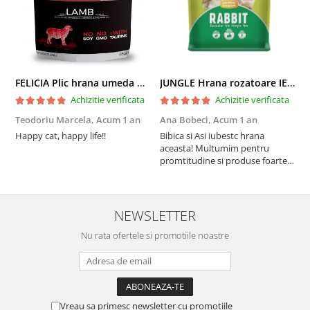
FELICIA Plic hrana umeda pentru pisici adulte, cu Miel, Set 12x85g
JUNGLE Hrana rozatoare IEPURI 500g
Achizitie verificata
Achizitie verificata
Teodoriu Marcela,
Acum 1 an
Ana Bobeci,
Acum 1 an
V
Happy cat, happy life!!
Bibica si Asi iubestc hrana
A
aceasta! Multumim pentru
a
promtitudine si produse foarte
e
foarte bune pentru micutii
u
nostrii
p
NEWSLETTER
Nu rata ofertele si promotiile noastre
Vreau sa primesc newsletter cu promotiile