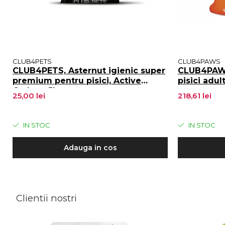
CLUB4PETS
CLUB4PAWS
CLUB4PETS, Asternut igienic super
CLUB4PAWS
premium pentru pisici, Active
pisici adul
Carbon, 5L
25,00 lei
218,61 lei
IN STOC
IN STOC
Adauga in cos
Clientii nostri