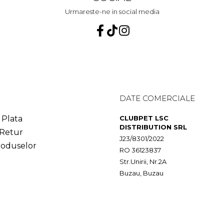
Urmareste-ne in social media
DATE COMERCIALE
Plata
CLUBPET LSC
DISTRIBUTION SRL
 Retur
J23/8301/2022
roduselor
RO 36123837
Str.Unirii, Nr.2A
Buzau, Buzau