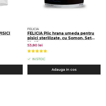
FELICIA
ISICI
FELICIA Plic hrana umeda pentru
pisici sterilizate, cu Somon, Set
12x85g
53,80 lei
IN STOC
Adauga in cos