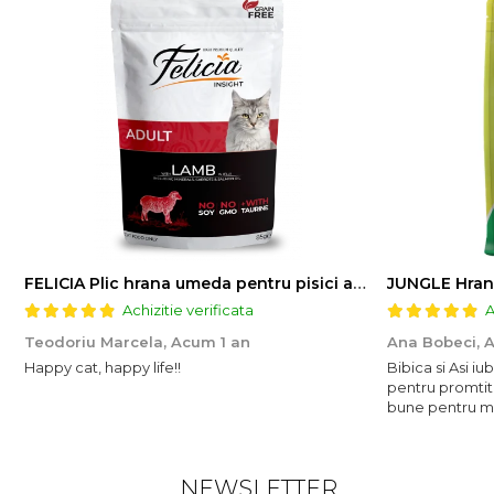
FELICIA Plic hrana umeda pentru pisici adulte, cu Miel, Set 12x85g
JUNGLE Hran
Achizitie verificata
A
Teodoriu Marcela,
Acum 1 an
Ana Bobeci,
A
Happy cat, happy life!!
Bibica si Asi i
pentru promtit
bune pentru mic
NEWSLETTER