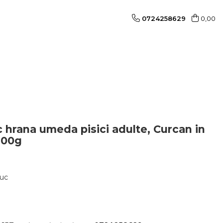
0724258629
0,00
 hrana umeda pisici adulte, Curcan in
100g
buc