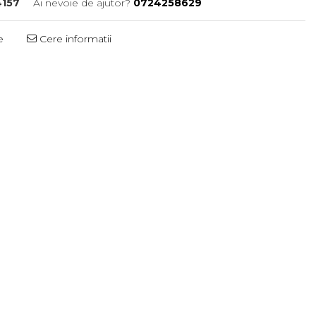
157
Ai nevoie de ajutor?
0724258629
e
Cere informatii