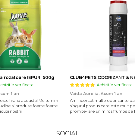
a rozatoare IEPURI 500g
chizitie verificata
Achizitie verificata
cum 1 an
Vaida Aurelia,
Acum 1 an
ubestc hrana aceasta! Multumim
Am incercat multe odorizante da
udine si produse foarte foarte
singurul produs care este mult p
utii nostrii
promite- are un miros frumos de 
persista 10!
SOCIAL