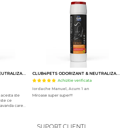
CLUB4PETS ODORIZANT & NEUTRALIZATOR DE MIROS PENTRU LITIERĂ, CU AROMĂ DE LAVANDĂ, 500g
CLUB4PETS ODORIZANT & NEUTRALIZATOR DE MIROS PENTRU LITIERĂ, CU AROMĂ DE FRUCTE, 500g
Achizitie verificata
Iordache Manuel,
Acum 1 an
 acesta ste
Miroase super super!!!
este ce
lavanda care
SUPORT CLIENTI