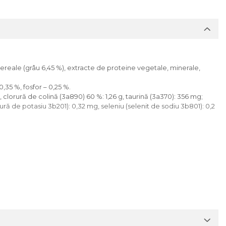
cereale (grâu 6,45 %), extracte de proteine vegetale, minerale,
0,35 %, fosfor – 0,25 %.
g, clorură de colină (3a890) 60 %: 1,26 g, taurină (3a370): 356 mg;
 de potasiu 3b201): 0,32 mg, seleniu (selenit de sodiu 3b801): 0,2
igurati animalului acces permanent la apă potabilă curată. Normele
 de hrană este indicată în tabelul de hrănire.