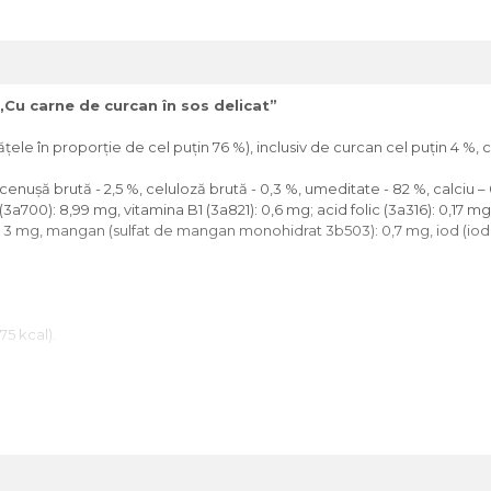
Cu carne de curcan în sos delicat”
ele în proporţie de cel puţin 76 %), inclusiv de curcan cel puţin 4 %, 
cenuşă brută - 2,5 %, celuloză brută - 0,3 %, umeditate - 82 %, calciu – 
(3a700): 8,99 mg, vitamina B1 (3a821): 0,6 mg; acid folic (3a316): 0,17 m
3 mg, mangan (sulfat de mangan monohidrat 3b503): 0,7 mg, iod (iodură
,75 kcal).
odusă treptat în alimentația animalelor (cel puțin în primele 5 zile). As
 activitate al animalului. Hrănire zilnică recomandată: cantitatea zilnică