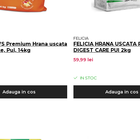
FELICIA
 Premium Hrana uscata
FELICIA HRANA USCATA P
te, Pui, 14kg
DIGEST CARE PUI 2kg
59,99 lei
IN STOC
Adauga in cos
Adauga in cos