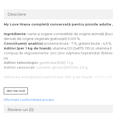
Descriere
My Love Hrana completă conservată pentru pisicile adulte „
Ingrediente:
carne şi organe comestibile de origine animală (bucăţ
derivați de origine vegetale (patrunjel) 0,001 %.
Constituenţi analitici:
proteine brute - 7 %, grăsimi brute - 4,5 %, 
Aditivi (per 1 kg de hrană):
vitamina D3 (3a671): 135 UI, vitamina E 
compuşi de oligoelemente: zinc (zinc sulphate heptahidrat 3b604): 
μg.
Aditivi tehnologici
: gumă tara (E412): 1,1 g.
Aditivi senzoriali
: coloranți, glicină (2b17034): 2,9 g
Valoarea energetică (calorir) per 100 g de hrană:
321,17 kJ
(76
A se păstra la loc uscat, răcoros, ferit de soare. Hrana trebuie intr
Vezi mai mult
individuale de hrănire pot varia în funcție de vârsta, rasa, nivelul de
Informatii conformitate produs
Review-uri
(0)