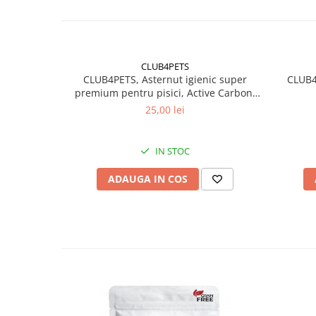
CLUB4PETS
CLUB4PETS, Asternut igienic super
CLUB4
premium pentru pisici, Active Carbon,
5L
25,00 lei
IN STOC
ADAUGA IN COS