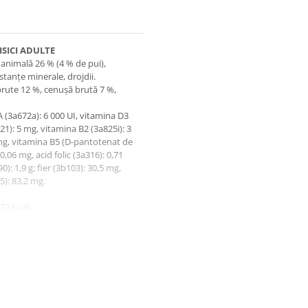
SICI ADULTE
 animală 26 % (4 % de pui),
stanțe minerale, drojdii.
brute 12 %, cenușă brută 7 %,
 (3а672а): 6 000 UI, vitamina D3
21): 5 mg, vitamina B2 (3a825i): 3
 mg, vitamina B5 (D-pantotenat de
0,06 mg, acid folic (3a316): 0,71
): 1,9 g; fier (3b103): 30,5 mg,
5): 83,2 mg.
72 kcal).
e”, numărul lotului şi numărul de