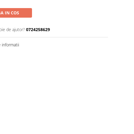
A IN COS
oie de ajutor?
0724258629
informatii