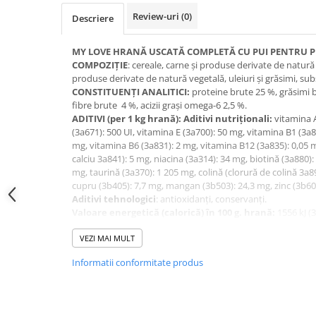
Review-uri
(0)
Descriere
MY LOVE HRANĂ USCATĂ COMPLETĂ CU PUI PENTRU PI
COMPOZIȚIE
: cereale, carne și produse derivate de natură
produse derivate de natură vegetală, uleiuri și grăsimi, sub
CONSTITUENȚI ANALITICI:
proteine brute 25 %, grăsimi 
fibre brute 4 %, acizii grași omega-6 2,5 %.
ADITIVI (per 1 kg hrană): Aditivi nutriţionali:
vitamina A
(3a671): 500 UI, vitamina E (3a700): 50 mg, vitamina B1 (3a8
mg, vitamina B6 (3a831): 2 mg, vitamina B12 (3a835): 0,05
calciu 3a841): 5 mg, niacina (3a314): 34 mg, biotină (3a880): 
mg, taurină (3a370): 1 205 mg, colină (clorură de colină 3а890
cupru (3b405): 7,7 mg, mangan (3b503): 24,3 mg, zinc (3b60
Aditivi tehnologici
: antioxidanţi, conservanţi.
Valoare energetică (calorică) în 100 g. hrană:
1556 kJ (3
Data de fabricaţie, data „a se folosi de preferință înainte d
autorizatie al instituției sunt indicate pe ambalajului.
VEZI MAI MULT
A se păstra într-un loc uscat, răcoros, ferit de soare.
Informatii conformitate produs