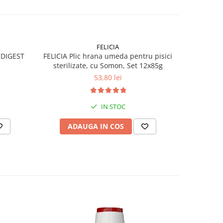
FELICIA
 DIGEST
FELICIA Plic hrana umeda pentru pisici
CLUB4PE
sterilizate, cu Somon, Set 12x85g
pisic
53,80 lei
IN STOC
ADAUGA IN COS
AD