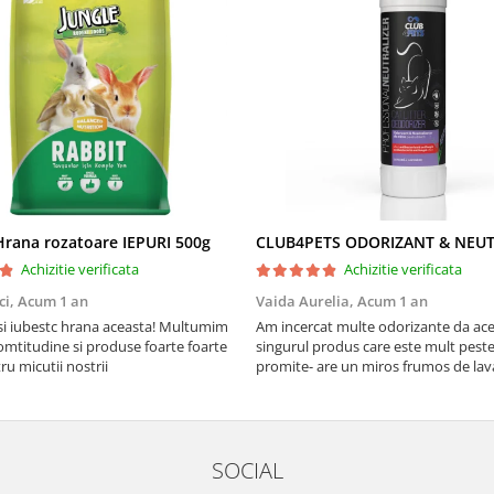
rana rozatoare IEPURI 500g
Achizitie verificata
Achizitie verificata
ci,
Acum 1 an
Vaida Aurelia,
Acum 1 an
Asi iubestc hrana aceasta! Multumim
Am incercat multe odorizante da ace
mtitudine si produse foarte foarte
singurul produs care este mult peste
u micutii nostrii
promite- are un miros frumos de la
persista 10!
SOCIAL