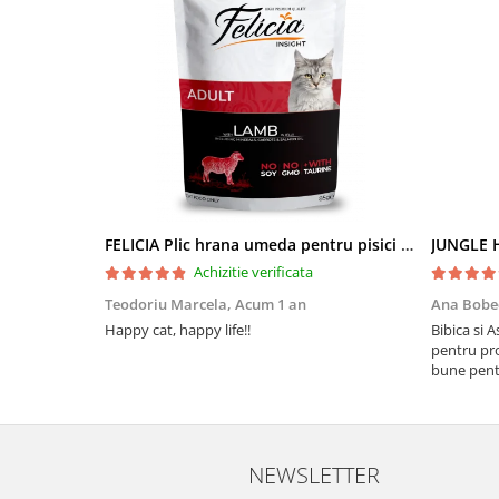
FELICIA Plic hrana umeda pentru pisici adulte, cu Miel, Set 12x85g
JUNGLE H
Achizitie verificata
Teodoriu Marcela,
Acum 1 an
Ana Bobe
Happy cat, happy life!!
Bibica si 
pentru pro
bune pentr
NEWSLETTER