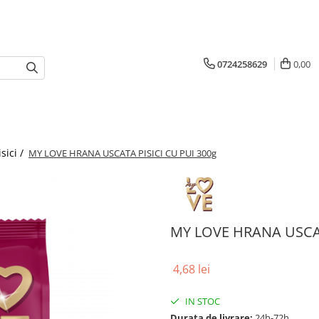
0724258629
0,00
isici /
MY LOVE HRANA USCATA PISICI CU PUI 300g
MY LOVE HRANA USCAT
4,68 lei
IN STOC
Durata de livrare:
24h-72h