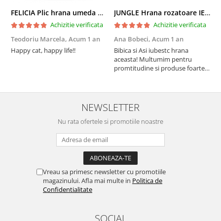
FELICIA Plic hrana umeda pentru pisici adulte, cu Miel, Set 12x85g
JUNGLE Hrana rozatoare IEPURI 500g
Achizitie verificata
Achizitie verificata
Teodoriu Marcela,
Acum 1 an
Ana Bobeci,
Acum 1 an
V
Happy cat, happy life!!
Bibica si Asi iubestc hrana
A
aceasta! Multumim pentru
a
promtitudine si produse foarte
e
foarte bune pentru micutii
u
nostrii
p
NEWSLETTER
Nu rata ofertele si promotiile noastre
Vreau sa primesc newsletter cu promotiile
magazinului. Afla mai multe in
Politica de
Confidentialitate
SOCIAL