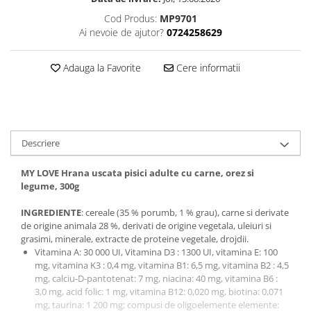
Cod Produs:
MP9701
Ai nevoie de ajutor?
0724258629
Adauga la Favorite
Cere informatii
Descriere
MY LOVE Hrana uscata pisici adulte cu carne, orez si
legume, 300g
INGREDIENTE
: cereale (35 % porumb, 1 % grau), carne si derivate
de origine animala 28 %, derivati de origine vegetala, uleiuri si
grasimi, minerale, extracte de proteine vegetale, drojdii.
Vitamina A: 30 000 UI, Vitamina D3 : 1300 UI, vitamina E: 100
mg, vitamina K3 : 0,4 mg, vitamina B1: 6,5 mg, vitamina B2 : 4,5
mg, calciu-D-pantotenat: 7 mg, niacina: 40 mg, vitamina B6 :
3,0 mg, acid folic: 1 mg, vitamina B12: 0,020 mg, biotina: 0,071
mg, taurina: 1 200 mg; compusi de oligoelemente elemente: