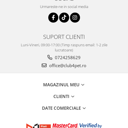
Urmareste-ne in social media
SUPORT CLIENTI
Luni-Vineri, 09:00-17:00 (Timp raspuns email: 1-2 zile
lucratoare)
0724258629
office@club4pet.ro
MAGAZINUL MEU
CLIENTI
DATE COMERCIALE