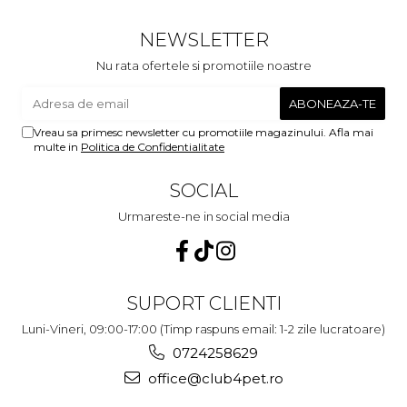
c
NEWSLETTER
Nu rata ofertele si promotiile noastre
Vreau sa primesc newsletter cu promotiile magazinului. Afla mai
multe in
Politica de Confidentialitate
SOCIAL
Urmareste-ne in social media
SUPORT CLIENTI
Luni-Vineri, 09:00-17:00 (Timp raspuns email: 1-2 zile lucratoare)
0724258629
office@club4pet.ro