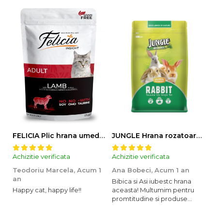
FELICIA Plic hrana umeda pentru pisici adulte, cu Miel, Set 12x85g
JUNGLE Hrana rozatoare IEPURI 500g
Achizitie verificata
Achizitie verificata
Ac
Teodoriu Marcela,
Acum 1
Ana Bobeci,
Acum 1 an
V
an
Bibica si Asi iubestc hrana
A
Happy cat, happy life!!
aceasta! Multumim pentru
o
promtitudine si produse
s
foarte foarte bune pentru
m
micutii nostrii
u