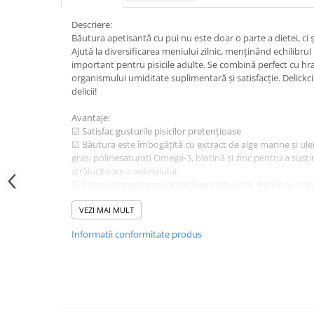
Descriere:
Băutura apetisantă cu pui nu este doar o parte a dietei, ci și 
Ajută la diversificarea meniului zilnic, menținând echilibrul
important pentru pisicile adulte. Se combină perfect cu hr
organismului umiditate suplimentară și satisfacție. Delickc
deliciі!
Avantaje:
☑ Satisfac gusturile pisicilor pretențioase
☑ Băutura este îmbogățită cu extract de alge marine și ulei 
grași polinesaturați Omega-3, biotină și zinc pentru a susțin
strălucitoare a animalului.
☑ Îmbunătățește proprietățile gustative ale dietelor uscat
☑ Nivelul ridicat de umiditate contribuie la menținerea echi
bunăstarea pisicii
VEZI MAI MULT
Informatii conformitate produs
Compoziție: pui 5 %, amidon de tapioca, extract de alge ma
floarea soarelui, grâu, sfeclă de zahăr, trestie de zahăr.
Constituenți analitici: proteine 3 %, grăsimi brute 0,2 %, ce
umiditate 93 %.