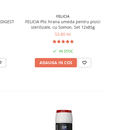
FELICIA
 DIGEST
FELICIA Plic hrana umeda pentru pisici
CLUB4PE
sterilizate, cu Somon, Set 12x85g
pisic
53,80 lei
IN STOC
ADAUGA IN COS
AD