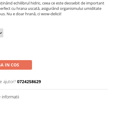
enținând echilibrul hidric, ceea ce este deosebit de important
perfect cu hrana uscată, asigurând organismului umiditate
ous. Nu e doar hrană, ci wow-deliciі!
A IN COS
e ajutor?
0724258629
informatii