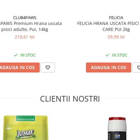
(3a700): 100 mg, taurină (3a370):
 ambalaj deschis se păstrează la
CLUB4PAWS
FELICIA
lor.
PAWS Premium Hrana uscata
FELICIA HRANA USCATA PISICI
ărul lotului), data „a se folosi de
pisici adulte, Pui, 14kg
CARE PUI 2kg
218,61 lei
59,99 lei
MD) Сonserve pe zi, buc
IN STOC
IN STOC
ADAUGA IN COS
ADAUGA IN COS
CLIENTII NOSTRI