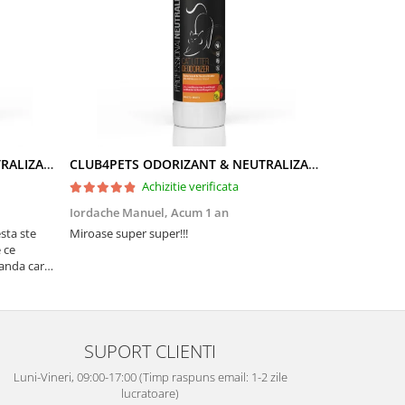
CLUB4PETS ODORIZANT & NEUTRALIZATOR DE MIROS PENTRU LITIERĂ, CU AROMĂ DE LAVANDĂ, 500g
CLUB4PETS ODORIZANT & NEUTRALIZATOR DE MIROS PENTRU LITIERĂ, CU AROMĂ DE FRUCTE, 500g
Achizitie verificata
Iordache Manuel,
Acum 1 an
Valentina R
sta ste
Miroase super super!!!
Pisicuta mea 
 ce
au venit amba
vanda care
Multumesc!
SUPORT CLIENTI
Luni-Vineri, 09:00-17:00 (Timp raspuns email: 1-2 zile
lucratoare)