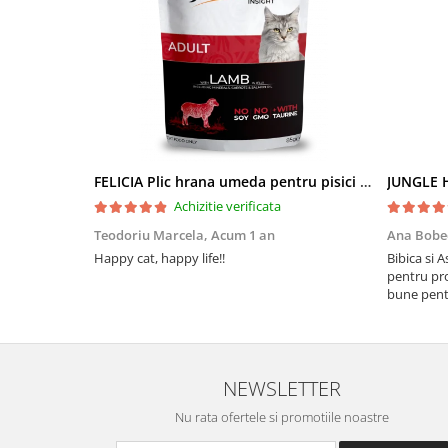
FELICIA Plic hrana umeda pentru pisici adulte, cu Miel, Set 12x85g
JUNGLE H
Achizitie verificata
Teodoriu Marcela,
Acum 1 an
Ana Bobe
Happy cat, happy life!!
Bibica si 
pentru pro
bune pentr
NEWSLETTER
Nu rata ofertele si promotiile noastre