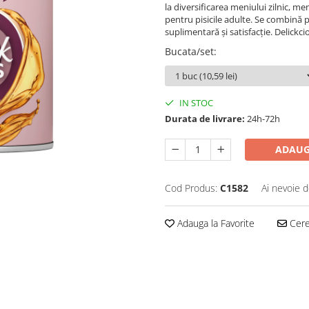
la diversificarea meniului zilnic, m
pentru pisicile adulte. Se combină 
suplimentară și satisfacție. Delickci
Bucata/set
:
IN STOC
Durata de livrare:
24h-72h
ADAUG
Cod Produs:
C1582
Ai nevoie d
Adauga la Favorite
Cere 