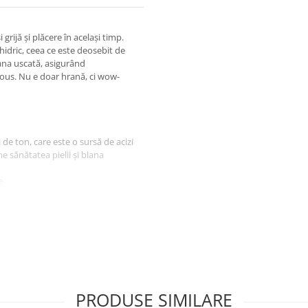
grijă și plăcere în același timp.
 hidric, ceea ce este deosebit de
ana uscată, asigurând
ious. Nu e doar hrană, ci wow-
de ton, care este o sursă de acizi
e sănătatea pielii și blana
e
librului hidric pentru
rine, ulei de ton, porumb,
nușă brută 1 %, fibre brute 0,5 %,
PRODUSE SIMILARE