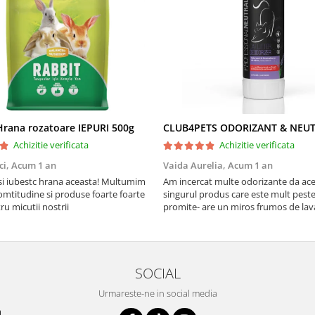
rana rozatoare IEPURI 500g
Achizitie verificata
Achizitie verificata
ci,
Acum 1 an
Vaida Aurelia,
Acum 1 an
Asi iubestc hrana aceasta! Multumim
Am incercat multe odorizante da ace
mtitudine si produse foarte foarte
singurul produs care este mult peste
u micutii nostrii
promite- are un miros frumos de la
persista 10!
SOCIAL
Urmareste-ne in social media