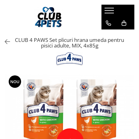
Caini
Pisici
Igiena&Cosmetica
Hrana uscata
Asternut & Litiere
Sampon&Balsam
CLUB 4 PAWS Set plicuri hrana umeda pentru
Hrana umeda
Hrana uscata
Odorizante pentru litiera
pisici adulte, MIX, 4x85g
Recompense
Hrana umeda
Suplimente
Recompense
Suplimente
NOU