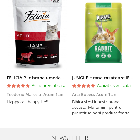
FELICIA Plic hrana umeda pentru pisici adulte, cu Miel, Set 12x85g
JUNGLE Hrana rozatoare IEPURI 500g
Achizitie verificata
Achizitie verificata
Teodoriu Marcela,
Acum 1 an
Ana Bobeci,
Acum 1 an
V
Happy cat, happy life!!
Bibica si Asi iubestc hrana
A
aceasta! Multumim pentru
a
promtitudine si produse foarte
e
foarte bune pentru micutii
u
nostrii
p
NEWSLETTER