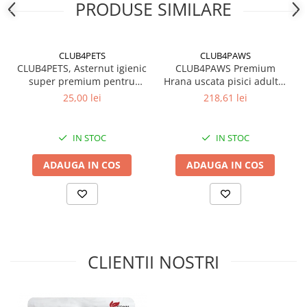
PRODUSE SIMILARE
CLUB4PETS
CLUB4PAWS
CLUB4PETS, Asternut igienic
CLUB4PAWS Premium
super premium pentru
Hrana uscata pisici adulte,
pisici, Active Carbon, 5L
Pui, 14kg
25,00 lei
218,61 lei
IN STOC
IN STOC
ADAUGA IN COS
ADAUGA IN COS
CLIENTII NOSTRI