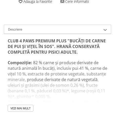
Adauga la Favorite
Cere informatii
Descriere
CLUB 4 PAWS
PREMIUM PLUS
"
BUCĂȚI DE CARNE
DE PUI ȘI VIŢEL ÎN SOS
".
HRANĂ CONSERVATĂ
COMPLETĂ PENTRU PISICI ADULTE.
Compoziție:
82 % carne și produse derivate de
natură animală
în bucăți
,
inclusiv pui 41 %, carne de
viţel 10 %
,
extracte de proteine vegetale
,
substanțe
minerale
,
produse derivate de natură vegetală
,
uleiuri și grăsimi (ulei de somon
0,26 %),
fructe
(banane 0,1 %, păducel
0,03 %)*,
legume (roșii
0,11
%)*,
ghimbir
* 0,005 %.
Constituenți analitici:
proteine brute
9 %,
grăsimi
brute
3 %,
cenușă brută
2 %,
fibre brute
0,3 %,
VEZI MAI MULT
umiditate
83 %,
calciu
0,35 %,
fosfor
0,3 %,
acizi