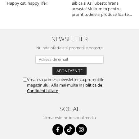
Happy cat, happy life!!
Bibica si Asi iubestc hrana
A
aceasta! Multumim pentru
a
promtitudine si produse foarte
e
foarte bune pentru micutii
u
nostrii
p
NEWSLETTER
Nu rata ofertele si promotiile noastre
Vreau sa primesc newsletter cu promotiile
magazinului. Afla mai multe in
Politica de
Confidentialitate
SOCIAL
Urmareste-ne in social media