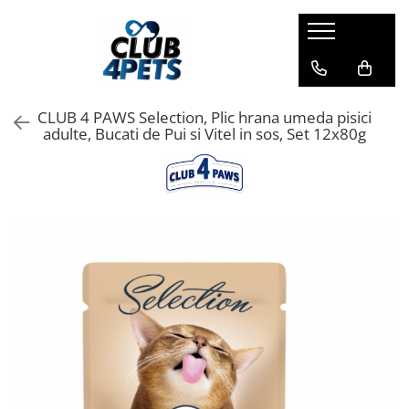
Caini
Pisici
Igiena&Cosmetica
Hrana uscata
Asternut & Litiere
Sampon&Balsam
CLUB 4 PAWS Selection, Plic hrana umeda pisici
Hrana umeda
Hrana uscata
Odorizante pentru litiera
adulte, Bucati de Pui si Vitel in sos, Set 12x80g
Recompense
Hrana umeda
Suplimente
Recompense
Suplimente