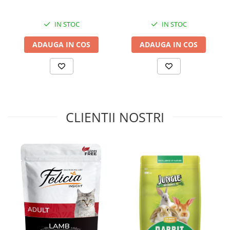
Valoarea energetică (calorie) per 100 g:
1 605,74 kJ (383,78
kcal).
IN STOC
IN STOC
A se păstra la loc uscat, răcoros, ferit de soare. Hrana trebuie
ADAUGA IN COS
ADAUGA IN COS
introdusă treptat în alimentația animalelor (cel puțin în primele 5
zile). Asigurati animalului acces permanent la apă potabilă curată.
Normele individuale de hrănire pot varia în funcție de vârsta,
rasa, nivelul de activitate și habitat al animalului.
CLIENTII NOSTRI