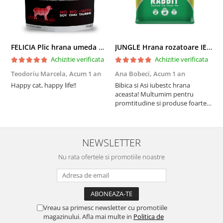
FELICIA Plic hrana umeda pentru pisici adulte, cu Miel, Set 12x85g
JUNGLE Hrana rozatoare IEPURI 500g
Achizitie verificata
Achizitie verificata
Teodoriu Marcela,
Acum 1 an
Ana Bobeci,
Acum 1 an
V
Happy cat, happy life!!
Bibica si Asi iubestc hrana
A
aceasta! Multumim pentru
a
promtitudine si produse foarte
e
foarte bune pentru micutii
u
nostrii
p
NEWSLETTER
Nu rata ofertele si promotiile noastre
Vreau sa primesc newsletter cu promotiile
magazinului. Afla mai multe in
Politica de