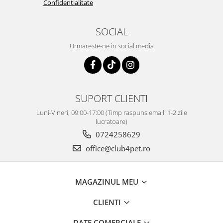
Confidentialitate
SOCIAL
Urmareste-ne in social media
SUPORT CLIENTI
Luni-Vineri, 09:00-17:00 (Timp raspuns email: 1-2 zile
lucratoare)
0724258629
office@club4pet.ro
MAGAZINUL MEU
CLIENTI
DATE COMERCIALE