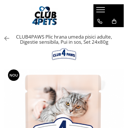
Caini
Pisici
Igiena&Cosmetica
Hrana uscata
Asternut & Litiere
Sampon&Balsam
CLUB4PAWS Plic hrana umeda pisici adulte,
Hrana umeda
Hrana uscata
Odorizante pentru litiera
Digestie sensibila, Pui in sos, Set 24x80g
Recompense
Hrana umeda
Suplimente
Recompense
Suplimente
NOU