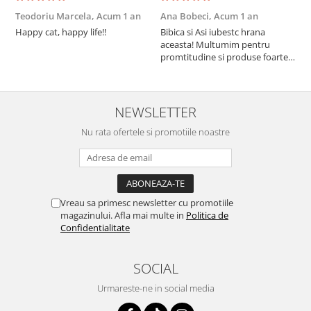
Teodoriu Marcela,
Acum 1 an
Ana Bobeci,
Acum 1 an
V
Happy cat, happy life!!
Bibica si Asi iubestc hrana
A
aceasta! Multumim pentru
a
promtitudine si produse foarte
e
foarte bune pentru micutii
u
nostrii
p
NEWSLETTER
Nu rata ofertele si promotiile noastre
Vreau sa primesc newsletter cu promotiile
magazinului. Afla mai multe in
Politica de
Confidentialitate
SOCIAL
Urmareste-ne in social media