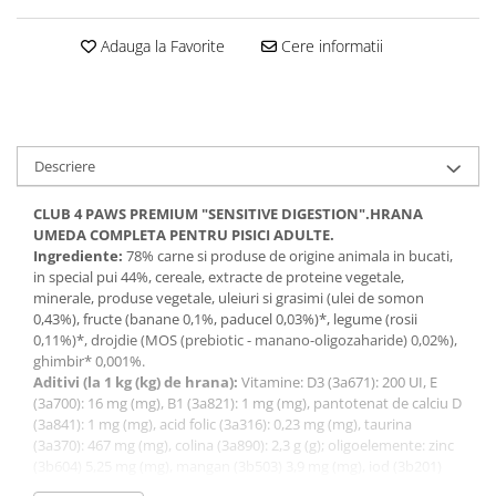
Adauga la Favorite
Cere informatii
Descriere
CLUB 4 PAWS PREMIUM "SENSITIVE DIGESTION".HRANA
UMEDA COMPLETA PENTRU PISICI ADULTE.
Ingrediente:
78% carne si produse de origine animala in bucati,
in special pui 44%, cereale, extracte de proteine vegetale,
minerale, produse vegetale, uleiuri si grasimi (ulei de somon
0,43%), fructe (banane 0,1%, paducel 0,03%)*, legume (rosii
0,11%)*, drojdie (MOS (prebiotic - manano-oligozaharide) 0,02%),
ghimbir* 0,001%.
Aditivi (la 1 kg (kg) de hrana):
Vitamine: D3 (3a671): 200 UI, E
(3a700): 16 mg (mg), B1 (3a821): 1 mg (mg), pantotenat de calciu D
(3a841): 1 mg (mg), acid folic (3a316): 0,23 mg (mg), taurina
(3a370): 467 mg (mg), colina (3a890): 2,3 g (g); oligoelemente: zinc
(3b604) 5,25 mg (mg), mangan (3b503) 3,9 mg (mg), iod (3b201)
0,8 mg (mg), seleniu (3b801) 0,25 μg (µg). *Ingrediente naturale,