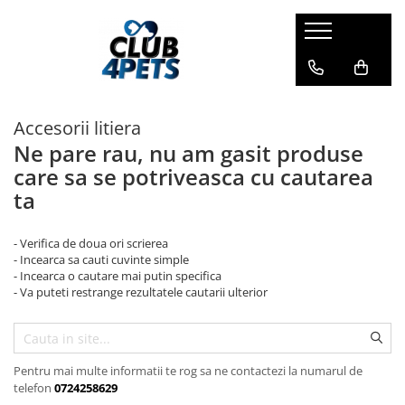
Caini
Pisici
Igiena&Cosmetica
Hrana uscata
Asternut & Litiere
Sampon&Balsam
Accesorii litiera
Hrana umeda
Hrana uscata
Odorizante pentru litiera
Ne pare rau, nu am gasit produse
Recompense
Hrana umeda
care sa se potriveasca cu cautarea
Suplimente
Recompense
ta
Suplimente
- Verifica de doua ori scrierea
- Incearca sa cauti cuvinte simple
- Incearca o cautare mai putin specifica
- Va puteti restrange rezultatele cautarii ulterior
Pentru mai multe informatii te rog sa ne contactezi la numarul de
telefon
0724258629