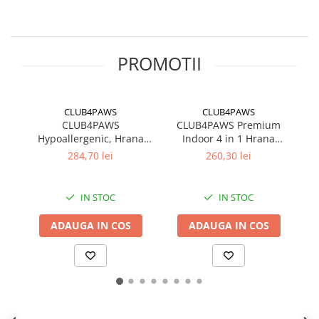
PROMOTII
CLUB4PAWS
CLUB4PAWS
CLUB4PAWS
CLUB4PAWS Premium
CL
Hypoallergenic, Hrana
Indoor 4 in 1 Hrana
ca
uscata caini adulti, Miel
uscata pisici, Miel, 14kg
284,70 lei
260,30 lei
si Orez, 14kg
IN STOC
IN STOC
ADAUGA IN COS
ADAUGA IN COS