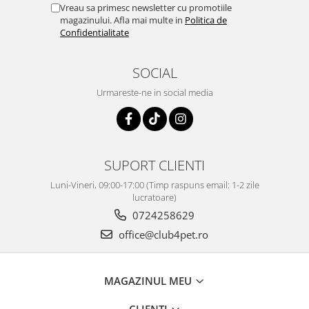
Vreau sa primesc newsletter cu promotiile
magazinului. Afla mai multe in
Politica de
Confidentialitate
SOCIAL
Urmareste-ne in social media
SUPORT CLIENTI
Luni-Vineri, 09:00-17:00 (Timp raspuns email: 1-2 zile
lucratoare)
0724258629
office@club4pet.ro
MAGAZINUL MEU