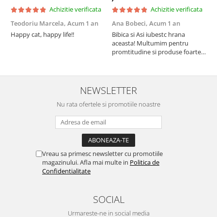
Achizitie verificata
Achizitie verificata
Teodoriu Marcela,
Acum 1 an
Ana Bobeci,
Acum 1 an
V
Happy cat, happy life!!
Bibica si Asi iubestc hrana
A
aceasta! Multumim pentru
a
promtitudine si produse foarte
e
foarte bune pentru micutii
u
nostrii
p
NEWSLETTER
Nu rata ofertele si promotiile noastre
Vreau sa primesc newsletter cu promotiile
magazinului. Afla mai multe in
Politica de
Confidentialitate
SOCIAL
Urmareste-ne in social media