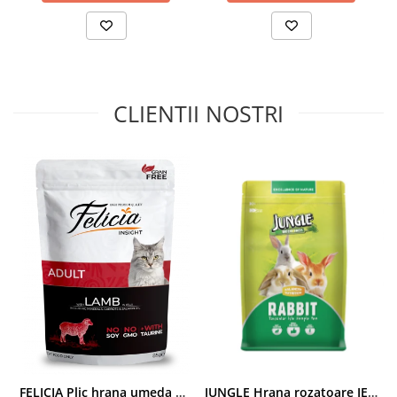
CLIENTII NOSTRI
FELICIA Plic hrana umeda pentru pisici adulte, cu Miel, Set 12x85g
JUNGLE Hrana rozatoare IEPURI 500g