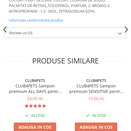
COCOAT, PEG-7 GLICERIL COCOAT, CLORURA DE SODIU,
PALMITAT DE RETINIL,TOCOFEROL, PARFUM, 2- BROMO-2-
NITROPROPANE - 1,3 - DIOL, TETRASODIUM EDTA.
Informatii conformitate produs
Review-uri
(0)
PRODUSE SIMILARE
CLUB4PETS
CLUB4PETS
CLUB4PETS Sampon
CLUB4PETS Sampon
premium ALL DAYS pentru
premium SENSITIVE pentru
caini si pisici, Uz zilnic, 500
caini adulti cu pielea
24,00 lei
19,00 lei
ML
sensibila, 250 ML
IN STOC
IN STOC
ADAUGA IN COS
ADAUGA IN COS