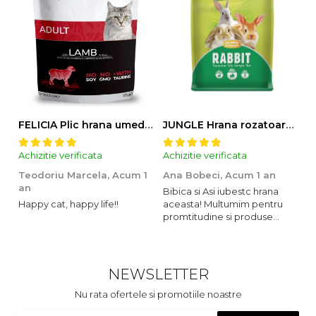
FELICIA Plic hrana umeda pentru pisici adulte, cu Miel, Set 12x85g
JUNGLE Hrana rozatoare IEPURI 500g
Achizitie verificata
Achizitie verificata
Ac
Teodoriu Marcela,
Acum 1
Ana Bobeci,
Acum 1 an
V
an
Bibica si Asi iubestc hrana
A
Happy cat, happy life!!
aceasta! Multumim pentru
o
promtitudine si produse
s
foarte foarte bune pentru
m
micutii nostrii
u
c
NEWSLETTER
Nu rata ofertele si promotiile noastre