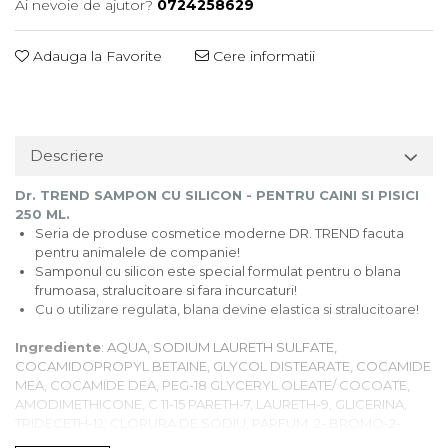
Ai nevoie de ajutor?
0724258629
Adauga la Favorite
Cere informatii
Descriere
Dr. TREND SAMPON CU SILICON - PENTRU CAINI SI PISICI
250 ML.
Seria de produse cosmetice moderne DR. TREND facuta
pentru animalele de companie!
Samponul cu silicon este special formulat pentru o blana
frumoasa, stralucitoare si fara incurcaturi!
Cu o utilizare regulata, blana devine elastica si stralucitoare!
Ingrediente
: AQUA, SODIUM LAURETH SULFATE,
COCAMIDOPROPYL BETAINE, GLYCOL DISTEARATE, COCAMIDE
MEA, COCAMIDE DEA, PEG-18 GLYCERYL OLEATE/ COCOATE,
AMODIMETHICONE, C 11-15 PARETH-7, LAURETH-9, GLICERINA,
TRIDECETH-12, CLORURA DE SODIU, PARFUM, 2- BROMO-2-
NITROPROPANE - 1,3 - DIOL, TETRASODIUM EDTA