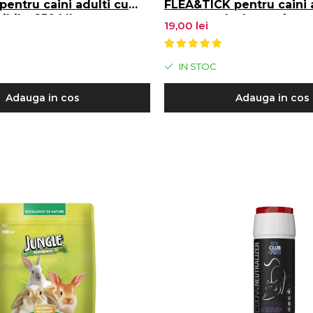
pentru caini adulti cu
FLEA&TICK pentru caini 
ibila, 250 ML
toate rasele, Impotriva pu
19,00 lei
capuselor, 250 ML
IN STOC
Adauga in cos
Adauga in cos