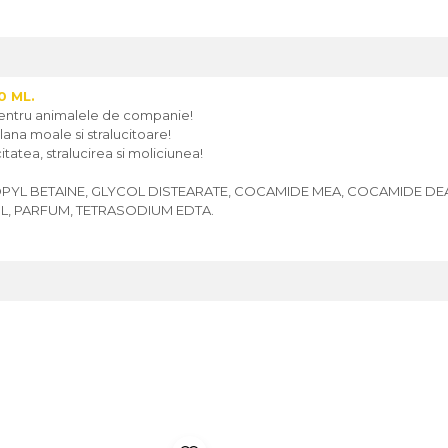
0 ML.
entru animalele de companie!
lana moale si stralucitoare!
itatea, stralucirea si moliciunea!
L BETAINE, GLYCOL DISTEARATE, COCAMIDE MEA, COCAMIDE DEA,
OL, PARFUM, TETRASODIUM EDTA.