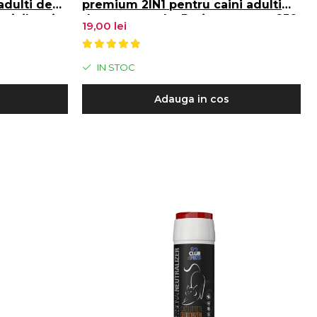
adulti de
premium 2IN1 pentru caini adulti
ricilor si a
de toate rasele, Periere usoara, 250
19,00 lei
ML
IN STOC
Adauga in cos