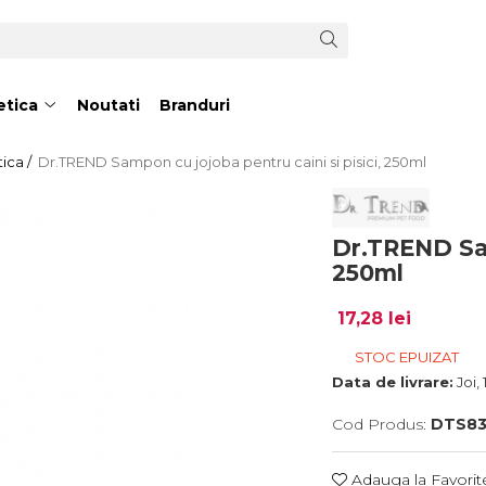
tica
Noutati
Branduri
ica /
Dr.TREND Sampon cu jojoba pentru caini si pisici, 250ml
Dr.TREND Sam
250ml
17,28 lei
STOC EPUIZAT
Data de livrare:
Joi,
Cod Produs:
DTS83
Adauga la Favorit