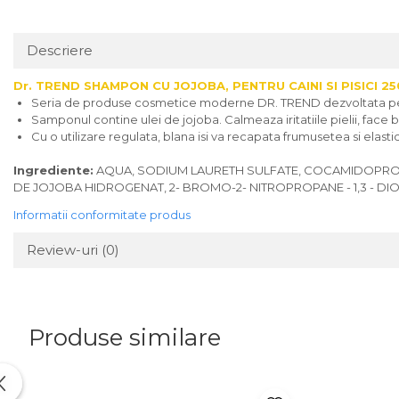
Descriere
Dr. TREND SHAMPON CU JOJOBA, PENTRU CAINI SI PISICI 25
Seria de produse cosmetice moderne DR. TREND dezvoltata p
Samponul contine ulei de jojoba. Calmeaza iritatiile pielii, face b
Cu o utilizare regulata, blana isi va recapata frumusetea si elastic
Ingrediente:
AQUA, SODIUM LAURETH SULFATE, COCAMIDOPROPY
DE JOJOBA HIDROGENAT, 2- BROMO-2- NITROPROPANE - 1,3 - DI
Informatii conformitate produs
Review-uri
(0)
Produse similare