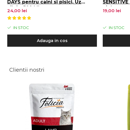
DAYS pentru caini si pisici, Uz
SENSITIVE 
zilnic, 500 ML
pielea sens
24,00 lei
19,00 lei
IN STOC
IN STOC
Adauga in cos
Clientii nostri