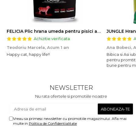
FELICIA Plic hrana umeda pentru pisici adulte, cu Miel, Set 12x85g
JUNGLE Hran
Achizitie verificata
A
Teodoriu Marcela,
Acum 1 an
Ana Bobeci,
A
Happy cat, happy life!!
Bibica si Asi i
pentru promtit
bune pentru mic
NEWSLETTER
Nu rata ofertele si promotiile noastre
Vreau sa primesc newsletter cu promotiile magazinului. Afla mai
multe in
Politica de Confidentialitate