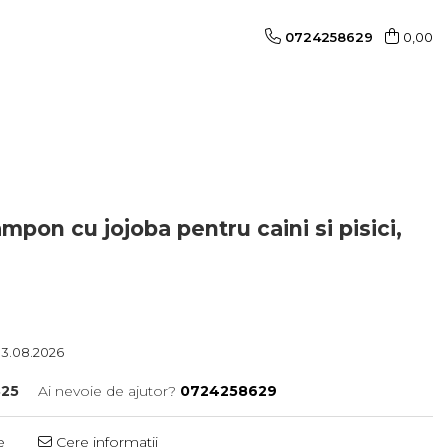
0724258629
0,00
pon cu jojoba pentru caini si pisici,
 13.08.2026
25
Ai nevoie de ajutor?
0724258629
e
Cere informatii