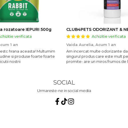
a rozatoare IEPURI 500g
chizitie verificata
Achizitie verificata
cum 1 an
Vaida Aurelia,
Acum 1 an
ubestc hrana aceasta! Multumim
Am incercat multe odorizante da
udine si produse foarte foarte
singurul produs care este mult p
utii nostrii
promite- are un miros frumos de 
persista 10!
SOCIAL
Urmareste-ne in social media