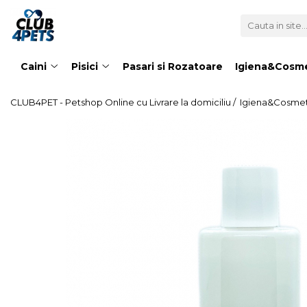
Caini
Pisici
Igiena&Cosmetica
Caini
Pisici
Pasari si Rozatoare
Igiena&Cosme
Hrana uscata
Asternut & Litiere
Sampon&Balsam
Hrana umeda
Hrana uscata
Odorizante pentru litiera
CLUB4PET - Petshop Online cu Livrare la domiciliu /
Igiena&Cosmet
Recompense
Hrana umeda
Suplimente
Recompense
Suplimente