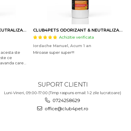
CLUB4PETS ODORIZANT & NEUTRALIZATOR DE MIROS PENTRU LITIERĂ, CU AROMĂ DE LAVANDĂ, 500g
CLUB4PETS ODORIZANT & NEUTRALIZATOR DE MIROS PENTRU LITIERĂ, CU AROMĂ DE FRUCTE, 500g
Achizitie verificata
Iordache Manuel,
Acum 1 an
 acesta ste
Miroase super super!!!
este ce
lavanda care
SUPORT CLIENTI
Luni-Vineri, 09:00-17:00 (Timp raspuns email: 1-2 zile lucratoare)
0724258629
office@club4pet.ro