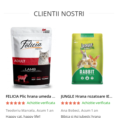
CLIENTII NOSTRI
FELICIA Plic hrana umeda pentru pisici adulte, cu Miel, Set 12x85g
JUNGLE Hrana rozatoare IEPURI 500g
Achizitie verificata
Achizitie verificata
Teodoriu Marcela,
Acum 1 an
Ana Bobeci,
Acum 1 an
V
Happy cat, happy life!!
Bibica si Asi iubestc hrana
A