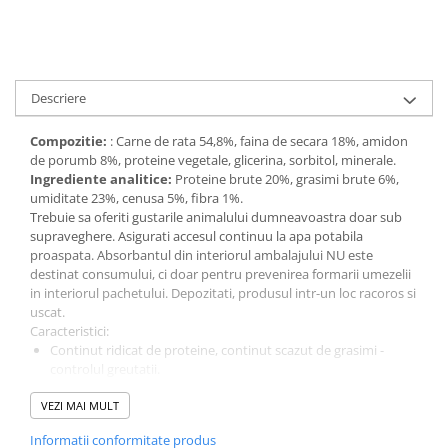
Descriere
Compozitie:
: Carne de rata 54,8%, faina de secara 18%, amidon
de porumb 8%, proteine vegetale, glicerina, sorbitol, minerale.
Ingrediente analitice:
Proteine brute 20%, grasimi brute 6%,
umiditate 23%, cenusa 5%, fibra 1%.
Trebuie sa oferiti gustarile animalului dumneavoastra doar sub
supraveghere. Asigurati accesul continuu la apa potabila
proaspata. Absorbantul din interiorul ambalajului NU este
destinat consumului, ci doar pentru prevenirea formarii umezelii
in interiorul pachetului. Depozitati, produsul intr-un loc racoros si
uscat.
Caracteristici:
Continut ridicat de proteine, continut scazut de grasimi -
controlul greutatii.
Bonus in timpul antrenamentului sau stimularea apetitului in
VEZI MAI MULT
timpul hranirii zilnice.
Sustine un metabolism corect si activitatea animalului
Informatii conformitate produs
dumneavoastra.