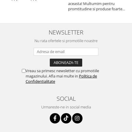
aceasta! Multumim pentru
a
promtitudine si produse foarte
e
foarte bune pentru micutii
u
nostrii
p
NEWSLETTER
Nu rata ofertele si promotiile noastre
Vreau sa primesc newsletter cu promotiile
magazinului. Afla mai multe in
Politica de
Confidentialitate
SOCIAL
Urmareste-ne in social media