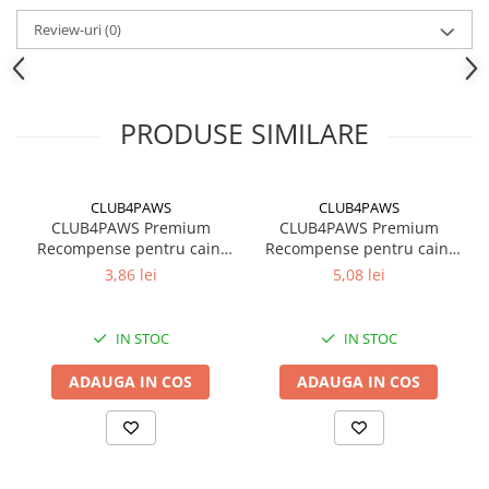
Intareste sistemul imunitar.
Review-uri
Sustine sanatatea pielii si un blanis stralucitor.
(0)
Ca + P = oase puternice.
Sustine digestia normala.
Acizi grasi polinesaturati Omega-3 si Omega-6 - inima
puternica si creier productiv.
PRODUSE SIMILARE
Usor de depozitat: ambalajul cu sistem de inchidere Zır-Lock
pastreaza prospetimea gustarilor.”
CLUB4PAWS
CLUB4PAWS
CLUB4PAWS Premium
CLUB4PAWS Premium
Recompense pentru caini
Recompense pentru caini
Dental Stick, 77g
Dental Stick, 117g
3,86 lei
5,08 lei
IN STOC
IN STOC
ADAUGA IN COS
ADAUGA IN COS