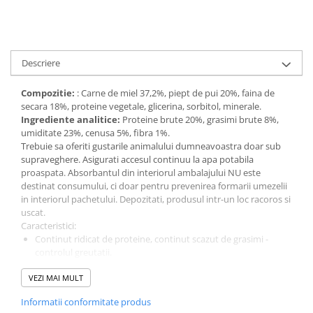
Descriere
Compozitie:
: Carne de miel 37,2%, piept de pui 20%, faina de
secara 18%, proteine vegetale, glicerina, sorbitol, minerale.
Ingrediente analitice:
Proteine brute 20%, grasimi brute 8%,
umiditate 23%, cenusa 5%, fibra 1%.
Trebuie sa oferiti gustarile animalului dumneavoastra doar sub
supraveghere. Asigurati accesul continuu la apa potabila
proaspata. Absorbantul din interiorul ambalajului NU este
destinat consumului, ci doar pentru prevenirea formarii umezelii
in interiorul pachetului. Depozitati, produsul intr-un loc racoros si
uscat.
Caracteristici:
Continut ridicat de proteine, continut scazut de grasimi -
controlul greutatii.
Bonus in timpul antrenamentului sau stimularea apetitului in
VEZI MAI MULT
timpul hranirii zilnice.
Sustine un metabolism corect si activitatea animalului
Informatii conformitate produs
dumneavoastra.