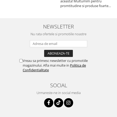
aceasta! Multumim pentru
a
promtitudine si produse foarte
e
foarte bune pentru micutii
u
nostrii
p
NEWSLETTER
Nu rata ofertele si promotiile noastre
Vreau sa primesc newsletter cu promotiile
magazinului. Afla mai multe in
Politica de
Confidentialitate
SOCIAL
Urmareste-ne in social media