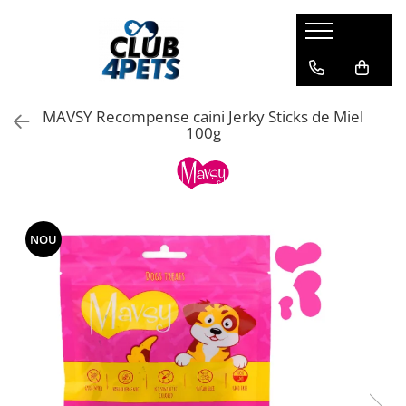
Caini
Pisici
Igiena&Cosmetica
Hrana uscata
Asternut & Litiere
Sampon&Balsam
MAVSY Recompense caini Jerky Sticks de Miel
Hrana umeda
Hrana uscata
Odorizante pentru litiera
100g
Recompense
Hrana umeda
Suplimente
Recompense
Suplimente
NOU