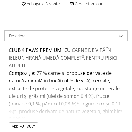
Adauga la Favorite
Cere informatii
Descriere
CLUB 4 PAWS PREMIUM "CU
CARNE DE VITĂ ÎN
JELEU". HRANĂ UMEDĂ COMPLETĂ PENTRU PISICI
ADULTE.
Compoziție
: 77 %
carne și produse derivate de
natură animală în bucăți (4
%
de vită)
,
cereale,
extracte de proteine vegetale, substanțe minerale
,
uleiuri și grăsimi (ulei de somon
0,4 %),
fructe
(
banane
0,1 %, păducel
0,03 %)*,
legume (roșii
0,11
%)*,
produse derivate de natură vegetală,
ghimbir
*
0,005
%.
Constituenți analitici: proteine brute
8,5 %, grăsimi
VEZI MAI MULT