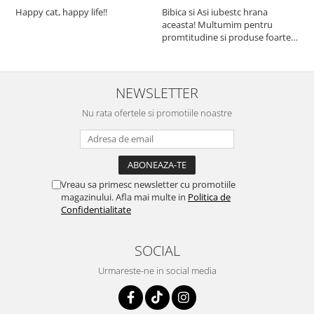
Happy cat, happy life!!
Bibica si Asi iubestc hrana
A
aceasta! Multumim pentru
a
promtitudine si produse foarte
e
foarte bune pentru micutii
u
nostrii
p
NEWSLETTER
Nu rata ofertele si promotiile noastre
Vreau sa primesc newsletter cu promotiile
magazinului. Afla mai multe in
Politica de
Confidentialitate
SOCIAL
Urmareste-ne in social media