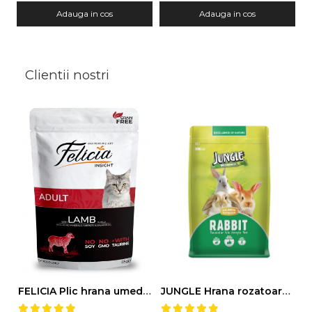
Adauga in cos
Adauga in cos
Clientii nostri
FELICIA Plic hrana umeda pentru pisici adulte, cu Miel, Set 12x85g
JUNGLE Hrana rozatoare IEPURI 500g