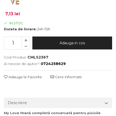
7,13 lei
IN STOC
Durata de livrare:
24h-72h
Adauga in cos
Cod Produs:
CMLS2367
Ai nevoie de ajutor?
0724258629
Adauga la Favorite
Cere informatii
Descriere
My Love Hrană completă conservată pentru pisicile