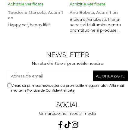
Achizitie verificata
Achizitie verificata
Ac
Teodoriu Marcela,
Acum 1
Ana Bobeci,
Acum 1 an
V
an
Bibica si Asi iubestc hrana
A
Happy cat, happy life!!
aceasta! Multumim pentru
o
promtitudine si produse
s
foarte foarte bune pentru
m
micutii nostrii
u
c
NEWSLETTER
Nu rata ofertele si promotiile noastre
Vreau sa primesc newsletter cu promotiile magazinului. Afla mai
multe in
Politica de Confidentialitate
SOCIAL
Urmareste-ne in social media