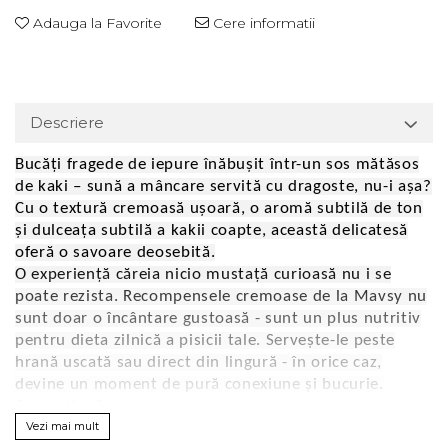
Adauga la Favorite
Cere informatii
Descriere
Bucăți fragede de iepure înăbușit într-un sos mătăsos
de kaki – sună a mâncare servită cu dragoste, nu-i așa?
Cu o textură cremoasă ușoară, o aromă subtilă de ton
și dulceața subtilă a kakii coapte, această delicatesă
oferă o savoare deosebită.
O experiență căreia nicio mustață curioasă nu i se
poate rezista. Recompensele cremoase de la Mavsy nu
sunt doar o încântare gustoasă - sunt un plus nutritiv
pentru dieta zilnică a pisicii tale. Servește-le peste
hrană uscată sau direct din lingură - în orice caz,
devine un moment de pură conexiune și bucurie.
Ce conține?
Vezi mai mult
⏵ Iepure – o proteine blândă și slabă pentru a susține