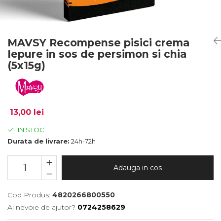
MAVSY Recompense pisici crema
Iepure in sos de persimon si chia
(5x15g)
13,00 lei
IN STOC
Durata de livrare:
24h-72h
Adauga in cos
Cod Produs:
4820266800550
Ai nevoie de ajutor?
0724258629