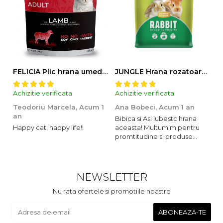
FELICIA Plic hrana umeda pentru pisici adulte, cu Miel, Set 12x85g
JUNGLE Hrana rozatoare IEPURI 500g
Achizitie verificata
Achizitie verificata
Ac
Teodoriu Marcela,
Acum 1
Ana Bobeci,
Acum 1 an
V
an
Bibica si Asi iubestc hrana
A
Happy cat, happy life!!
aceasta! Multumim pentru
o
promtitudine si produse
s
foarte foarte bune pentru
m
micutii nostrii
u
c
NEWSLETTER
Nu rata ofertele si promotiile noastre