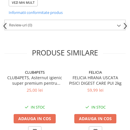
VEZI MAI MULT
(16,6%), glicerină, ulei de rapiță, cidru de mere, ghimbir, extract de
Informatii conformitate produs
Yucca Shidigera.
Cantitate recomandată
: 4-6 bucați/zi.
Review-uri
(0)
A se pune la dispoziție un bol cu apă proaspată.
A se păstra în locuri uscate și răcoroase.
A se consuma înainte de: vezi pe ambalaj.
PRODUSE SIMILARE
CLUB4PETS
FELICIA
CLUB4PETS, Asternut igienic
FELICIA HRANA USCATA
super premium pentru
PISICI DIGEST CARE PUI 2kg
pisici, Active Carbon, 5L
25,00 lei
59,99 lei
IN STOC
IN STOC
ADAUGA IN COS
ADAUGA IN COS