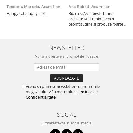
Teodoriu Marcela,
Acum 1 an
Ana Bobeci,
Acum 1 an
V
Happy cat, happy life!!
Bibica si Asi iubestc hrana
A
aceasta! Multumim pentru
a
promtitudine si produse foarte
e
foarte bune pentru micutii
u
nostrii
p
NEWSLETTER
Nu rata ofertele si promotiile noastre
Vreau sa primesc newsletter cu promotiile
magazinului. Afla mai multe in
Politica de
Confidentialitate
SOCIAL
Urmareste-ne in social media