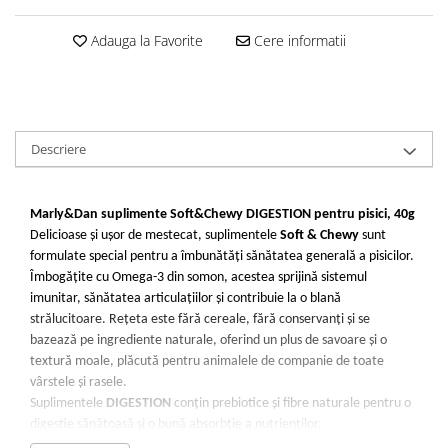
Adauga la Favorite
Cere informatii
Descriere
Marly&Dan suplimente Soft&Chewy DIGESTION pentru pisici, 40g
Delicioase și ușor de mestecat, suplimentele
Soft & Chewy
sunt
formulate special pentru a îmbunătăți sănătatea generală a pisicilor.
Îmbogățite cu Omega-3 din somon, acestea sprijină sistemul
imunitar, sănătatea articulațiilor și contribuie la o blană
strălucitoare. Rețeta este fără cereale, fără conservanți și se
bazează pe ingrediente naturale, oferind un plus de savoare și o
textură moale, plăcută pentru animalele de companie de toate
vârstele și rasele.
Suplimentele
DIGESTION
conțin prebiotice și fibre naturale pentru o
digestie sănătoasă și o bună absorbție a nutrienților.
Ingrediente
: somon (48,2%), cocos (26,35%), făină de cartof dulce