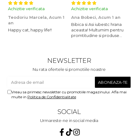
Achizitie verificata
Achizitie verificata
Ac
Teodoriu Marcela,
Acum 1
Ana Bobeci,
Acum 1 an
V
an
Bibica si Asi iubestc hrana
A
Happy cat, happy life!!
aceasta! Multumim pentru
o
promtitudine si produse
s
foarte foarte bune pentru
m
micutii nostrii
u
c
NEWSLETTER
Nu rata ofertele si promotiile noastre
Vreau sa primesc newsletter cu promotiile magazinului. Afla mai
multe in
Politica de Confidentialitate
SOCIAL
Urmareste-ne in social media