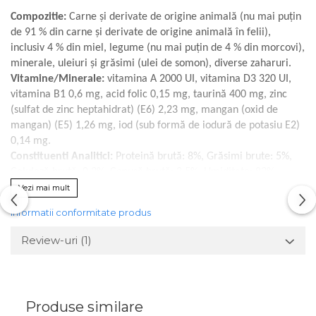
Compozitie:
Carne și derivate de origine animală (nu mai puțin
de 91 % din carne și derivate de origine animală în felii),
inclusiv 4 % din miel, legume (nu mai puțin de 4 % din morcovi),
minerale, uleiuri și grăsimi (ulei de somon), diverse zaharuri.
Vitamine/Minerale:
vitamina A 2000 UI, vitamina D3 320 UI,
vitamina B1 0,6 mg, acid folic 0,15 mg, taurină 400 mg, zinc
(sulfat de zinc heptahidrat) (E6) 2,23 mg, mangan (oxid de
mangan) (E5) 1,26 mg, iod (sub formă de iodură de potasiu E2)
0,14 mg.
Constituenti Analitici:
Proteină brută: 8%, Grăsimi brute: 5%,
Celuloză brută: 0,3%, Cenușă brută: 2,5%, Umiditate: 82%,
Calciu 0,3%, Fosfor 0,25 % Energie metabolică: 328 kJ/kg (78,4
Vezi mai mult
kcal) (la 100 gr de hrană pentru animale de companie).
Informatii conformitate produs
Nu conține alergeni și OMG-uri.
Asigurați-vă că există întotdeauna apă proaspătă și curată
Review-uri
(1)
disponibilă.
Produse similare