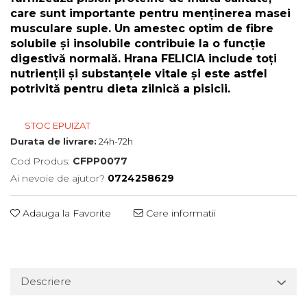
care sunt importante pentru menținerea masei
musculare suple. Un amestec optim de fibre
solubile și insolubile contribuie la o funcție
digestivă normală. Hrana FELICIA include toți
nutrienții și substanțele vitale și este astfel
potrivită pentru dieta zilnică a pisicii.
STOC EPUIZAT
Durata de livrare:
24h-72h
Cod Produs:
CFPP0077
Ai nevoie de ajutor?
0724258629
Adauga la Favorite
Cere informatii
Descriere