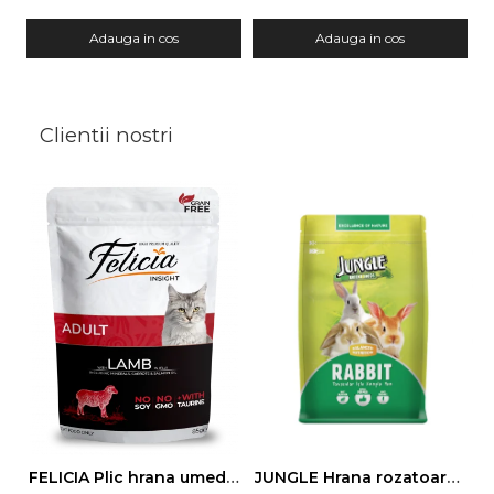
Adauga in cos
Adauga in cos
Clientii nostri
FELICIA Plic hrana umeda pentru pisici adulte, cu Miel, Set 12x85g
JUNGLE Hrana rozatoare IEPURI 500g