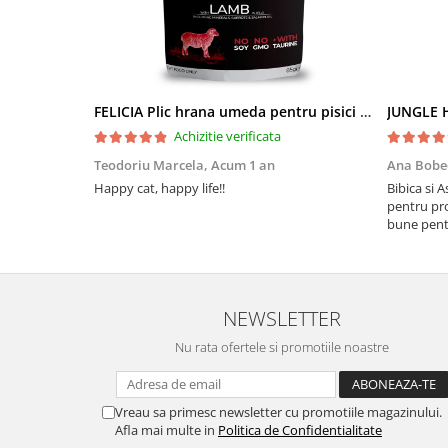
FELICIA Plic hrana umeda pentru pisici adulte, cu Miel, Set 12x85g
JUNGLE H
Achizitie verificata
Teodoriu Marcela,
Acum 1 an
Ana Bobe
Happy cat, happy life!!
Bibica si 
pentru pro
bune pentr
NEWSLETTER
Nu rata ofertele si promotiile noastre
Vreau sa primesc newsletter cu promotiile magazinului.
Afla mai multe in
Politica de Confidentialitate