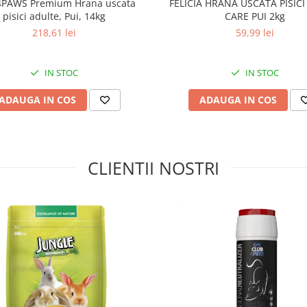
PAWS Premium Hrana uscata
FELICIA HRANA USCATA PISICI
ărul lotului), data „a se folosi de
pisici adulte, Pui, 14kg
CARE PUI 2kg
218,61 lei
59,99 lei
MD) Сonserve pe zi, buc
IN STOC
IN STOC
ADAUGA IN COS
ADAUGA IN COS
CLIENTII NOSTRI