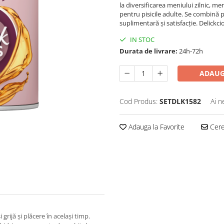
la diversificarea meniului zilnic, m
pentru pisicile adulte. Se combină 
suplimentară și satisfacție. Delickci
IN STOC
Durata de livrare:
24h-72h
ADAUG
Cod Produs:
SETDLK1582
Ai n
Adauga la Favorite
Cere 
grijă și plăcere în același timp.