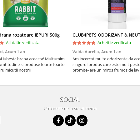
rana rozatoare IEPURI 500g
Achizitie verificata
Achizitie verificata
ci,
Acum 1 an
Vaida Aurelia,
Acum 1 an
Asi iubestc hrana aceasta! Multumim
Am incercat multe odorizante da ace
mtitudine si produse foarte foarte
singurul produs care este mult peste
u micutii nostrii
promite- are un miros frumos de la
persista 10!
SOCIAL
Urmareste-ne in social media