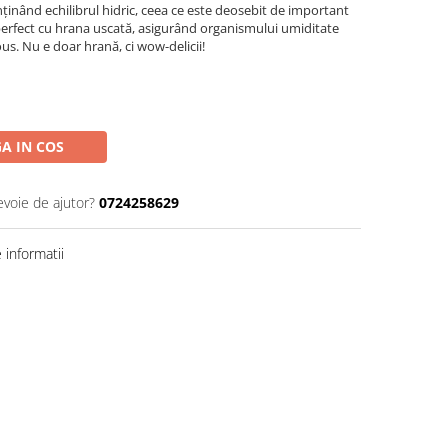
enținând echilibrul hidric, ceea ce este deosebit de important
perfect cu hrana uscată, asigurând organismului umiditate
ous. Nu e doar hrană, ci wow-deliciі!
A IN COS
evoie de ajutor?
0724258629
informatii