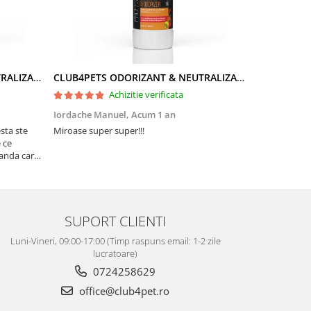
CLUB4PETS ODORIZANT & NEUTRALIZATOR DE MIROS PENTRU LITIERĂ, CU AROMĂ DE LAVANDĂ, 500g
CLUB4PETS ODORIZANT & NEUTRALIZATOR DE MIROS PENTRU LITIERĂ, CU AROMĂ DE FRUCTE, 500g
Achizitie verificata
Iordache Manuel,
Acum 1 an
Valentina R
sta ste
Miroase super super!!!
Pisicuta mea 
 ce
au venit amba
vanda care
Multumesc!
SUPORT CLIENTI
Luni-Vineri, 09:00-17:00 (Timp raspuns email: 1-2 zile
lucratoare)
0724258629
office@club4pet.ro