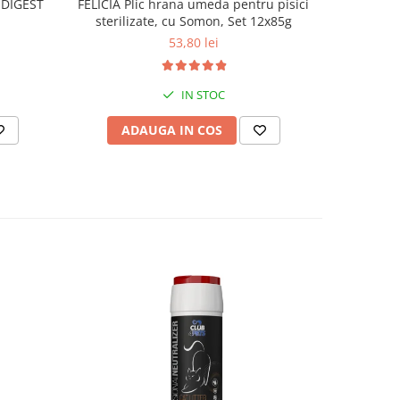
 DIGEST
FELICIA Plic hrana umeda pentru pisici
CLUB4PE
sterilizate, cu Somon, Set 12x85g
pisic
53,80 lei
IN STOC
ADAUGA IN COS
AD