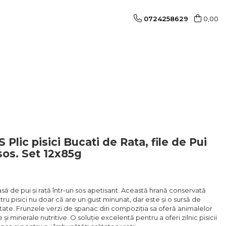
0724258629
0,00
lic pisici Bucati de Rata, file de Pui
sos. Set 12x85g
ă de pui și rață într-un sos apetisant. Această hrană conservată
 pisici nu doar că are un gust minunat, dar este și o sursă de
itate. Frunzele verzi de spanac din compoziția sa oferă animalelor
 minerale nutritive. O soluție excelentă pentru a oferi zilnic pisicii