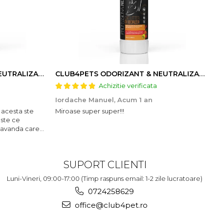
CLUB4PETS ODORIZANT & NEUTRALIZATOR DE MIROS PENTRU LITIERĂ, CU AROMĂ DE LAVANDĂ, 500g
CLUB4PETS ODORIZANT & NEUTRALIZATOR DE MIROS PENTRU LITIERĂ, CU AROMĂ DE FRUCTE, 500g
Achizitie verificata
Iordache Manuel,
Acum 1 an
 acesta ste
Miroase super super!!!
este ce
lavanda care
SUPORT CLIENTI
Luni-Vineri, 09:00-17:00 (Timp raspuns email: 1-2 zile lucratoare)
0724258629
office@club4pet.ro