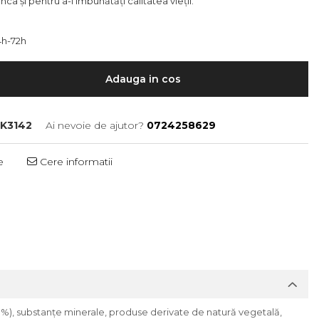
ca și pentru a-i îmbunătăți calitatea vieții.
h-72h
Adauga in cos
K3142
Ai nevoie de ajutor?
0724258629
e
Cere informatii
1 %), substanțe minerale, produse derivate de natură vegetală,