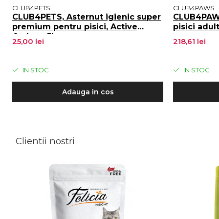
CLUB4PETS
CLUB4PAWS
CLUB4PETS, Asternut igienic super
CLUB4PAWS
premium pentru pisici, Active
pisici adul
Carbon, 5L
25,00 lei
218,61 lei
IN STOC
IN STOC
Adauga in cos
Clientii nostri