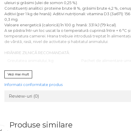
uleiuri și grăsimi (ulei de somon 0,25 %).
Constituenți analitici: proteine brute 8 %, grăsimi brute 4,2 %, cenu
Aditivi (per 1 kg de hrană): Aditivi nutriţionali: vitamina D3 (3а671):
0,3 mg.
Valoare energetică (calorică) în 100 g. hrană: 331 kJ (79 kcal).
A se păstra într-un loc uscat la o temperatură cuprinsă între + 6 °C 
temperatura camerei. Hrana trebuie introdusă treptat în alimentația a
de vârstă, rasă, nivel de activitate și habitatul animalului.
HRĂNIRE ZILNICĂ RECOMANDATĂ:
Greutatea animalului, kg
Pachet de alimentare ume
3
3
Vezi mai mult
4
4
Informatii conformitate produs
5
4 +½
Review-uri
(0)
6
5
Produse similare