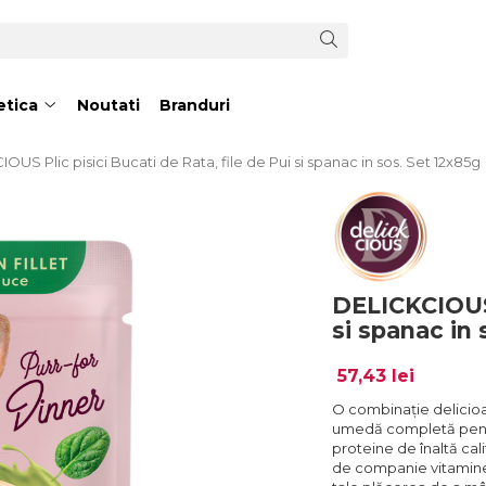
tica
Noutati
Branduri
OUS Plic pisici Bucati de Rata, file de Pui si spanac in sos. Set 12x85g
DELICKCIOUS P
si spanac in 
57,43 lei
O combinație delicioas
umedă completă pentru
proteine de înaltă cal
de companie vitamine și