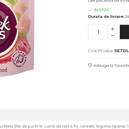
tale plăcerea de a mân
IN STOC
Durata de livrare:
24
Cod Produs:
SETDL
Adauga la Favorit
ăţele (file de pui 10 %, carne de raţă 4 %), cereale, legume (spanac 