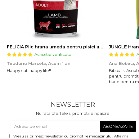
FELICIA Plic hrana umeda pentru pisici adulte, cu Miel, Set 12x85g
JUNGLE Hran
Achizitie verificata
A
Teodoriu Marcela,
Acum 1 an
Ana Bobeci,
A
Happy cat, happy life!!
Bibica si Asi i
pentru promtit
bune pentru mic
NEWSLETTER
Nu rata ofertele si promotiile noastre
Vreau sa primesc newsletter cu promotiile magazinului. Afla mai