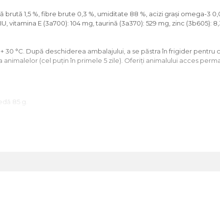
șă brută 1,5 %, fibre brute 0,3 %, umiditate 88 %, acizi grași omega-3 0
 156 IU, vitamina Е (3а700): 104 mg, taurină (3а370): 529 mg, zinc (3b605)
și + 30 °C. După deschiderea ambalajului, a se păstra în frigider pentru
nimalelor (cel puțin în primele 5 zile). Oferiți animalului acces perman
dă 85 g.