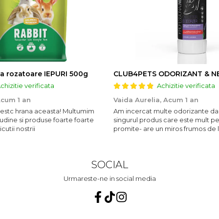
a rozatoare IEPURI 500g
chizitie verificata
Achizitie verificata
cum 1 an
Vaida Aurelia,
Acum 1 an
ubestc hrana aceasta! Multumim
Am incercat multe odorizante da
udine si produse foarte foarte
singurul produs care este mult p
utii nostrii
promite- are un miros frumos de 
persista 10!
SOCIAL
Urmareste-ne in social media