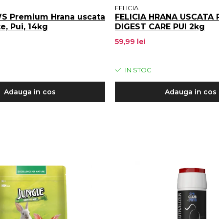
FELICIA
 Premium Hrana uscata
FELICIA HRANA USCATA P
te, Pui, 14kg
DIGEST CARE PUI 2kg
59,99 lei
IN STOC
Adauga in cos
Adauga in cos