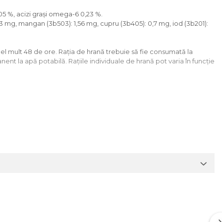
,05 %, acizi grași omega-6 0,23 %.
: 8,3 mg, mangan (3b503): 1,56 mg, cupru (3b405): 0,7 mg, iod (3b201):
 cel mult 48 de ore. Rația de hrană trebuie să fie consumată la
ent la apă potabilă. Rațiile individuale de hrană pot varia în funcție