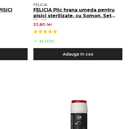
FELICIA
ISICI
FELICIA Plic hrana umeda pentru
pisici sterilizate, cu Somon, Set
12x85g
53,80 lei
IN STOC
Adauga in cos