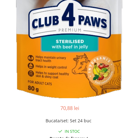
70,88 lei
Bucata/set
:
Set 24 buc
IN STOC