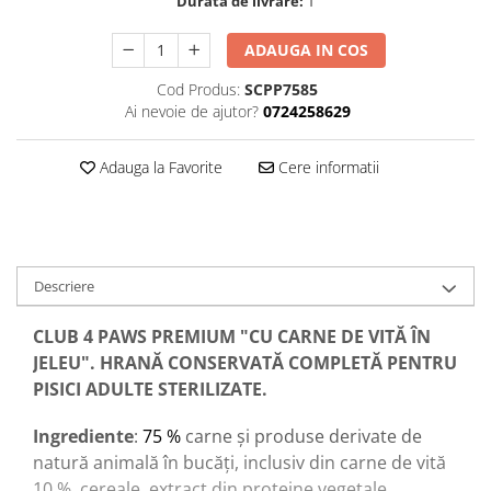
Durata de livrare:
1
ADAUGA IN COS
Cod Produs:
SCPP7585
Ai nevoie de ajutor?
0724258629
Adauga la Favorite
Cere informatii
Descriere
CLUB 4 PAWS PREMIUM "CU CARNE DE VITĂ ÎN
JELEU". HRANĂ CONSERVATĂ COMPLETĂ PENTRU
PISICI ADULTE STERILIZATE.
Ingrediente
:
75 %
carne și produse derivate de
natură animală
în bucăți, inclusiv din carne de vită
10 %
,
cereale, extract din proteine vegetale,