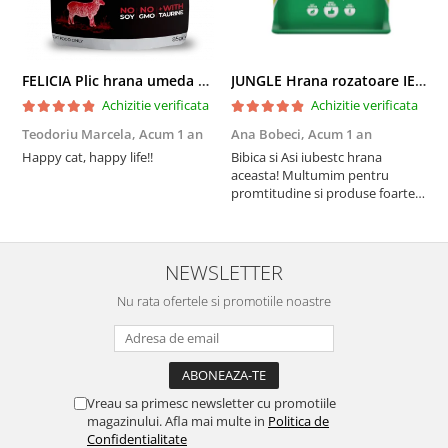
FELICIA Plic hrana umeda pentru pisici adulte, cu Miel, Set 12x85g
JUNGLE Hrana rozatoare IEPURI 500g
Achizitie verificata
Achizitie verificata
Teodoriu Marcela,
Acum 1 an
Ana Bobeci,
Acum 1 an
V
Happy cat, happy life!!
Bibica si Asi iubestc hrana
A
aceasta! Multumim pentru
a
promtitudine si produse foarte
e
foarte bune pentru micutii
u
nostrii
p
NEWSLETTER
Nu rata ofertele si promotiile noastre
Vreau sa primesc newsletter cu promotiile
magazinului. Afla mai multe in
Politica de
Confidentialitate