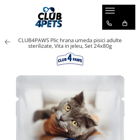
Caini
Pisici
Igiena&Cosmetica
Hrana uscata
Asternut & Litiere
Sampon&Balsam
CLUB4PAWS Plic hrana umeda pisici adulte
Hrana umeda
Hrana uscata
Odorizante pentru litiera
sterilizate, Vita in jeleu, Set 24x80g
Recompense
Hrana umeda
Suplimente
Recompense
Suplimente