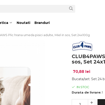
tica
Noutati
Branduri
S Plic hrana umeda pisici adulte, Miel in sos, Set 24x100g
CLUB4PAWS Pl
sos, Set 24x
70,88 lei
Bucata/set
:
Set 24 
IN STOC
Durata de livrare:
1