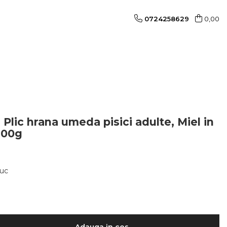
0724258629
0,00
ic hrana umeda pisici adulte, Miel in
100g
buc
Adauga in cos