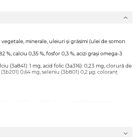
 vegetale, minerale, uleiuri și grăsimi (ulei de somon
 %, calciu 0,35 %, fosfor 0,3 %, acizi grași omega-3
iu (3а841): 1 mg, acid folic (3а316): 0,23 mg, clorură de
(3b201) 0,64 mg, seleniu (3b801) 0,2 μg; coloranț
ă între + 6 °C și + 30 °C. După deschiderea ambalajului
i. Hrana trebuie introdusă treptat în alimentația
 hrană pot varia în funcție de vârstă, rasă, nivel de