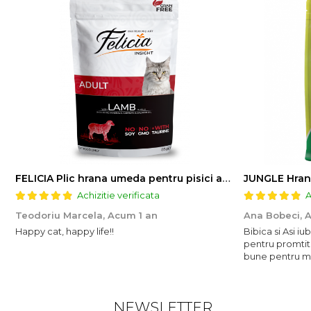
FELICIA Plic hrana umeda pentru pisici adulte, cu Miel, Set 12x85g
JUNGLE Hran
Achizitie verificata
A
Teodoriu Marcela,
Acum 1 an
Ana Bobeci,
A
Happy cat, happy life!!
Bibica si Asi i
pentru promtit
bune pentru mic
NEWSLETTER