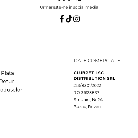
Urmareste-ne in social media
DATE COMERCIALE
Plata
CLUBPET LSC
DISTRIBUTION SRL
 Retur
J23/8301/2022
roduselor
RO 36123837
Str.Unirii, Nr.2A
Buzau, Buzau