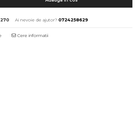
270
Ai nevoie de ajutor?
0724258629
e
Cere informatii