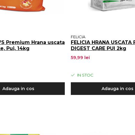
FELICIA
 Premium Hrana uscata
FELICIA HRANA USCATA P
te, Pui, 14kg
DIGEST CARE PUI 2kg
59,99 lei
IN STOC
Adauga in cos
Adauga in cos