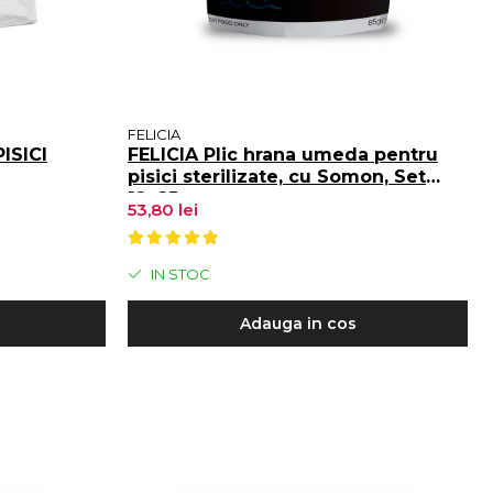
FELICIA
ISICI
FELICIA Plic hrana umeda pentru
pisici sterilizate, cu Somon, Set
12x85g
53,80 lei
IN STOC
Adauga in cos