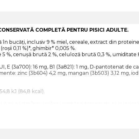
 CONSERVATĂ COMPLETĂ PENTRU PISICI ADULTE.
în bucăți, inclusiv 9 % miel, cereale, extract din proteine
roșii 0,11 %)*, ghimbir* 0,005 %.
 5 %, cenușă brută 2 %, celuloză brută 0,3 %, umiditate 82
I, Е (3а700): 16 mg, В1 (3а821): 1 mg, D-pantotenat de calc
emente: zinc (3b604) 4,2 mg, mangan (3b503) 3,12 mg, iod 
54,8 kJ (84,8 kcal).
iei. A se păstra într-un loc uscat la o temperatură cuprins
a de hrană trebuie să fie consumată la temperatura camere
lui acces permanent la apă potabilă. Rațiile individuale de
entru pisici adulte.