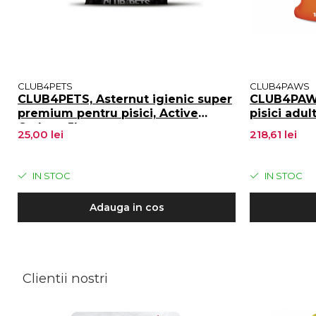
CLUB4PETS
CLUB4PAWS
CLUB4PETS, Asternut igienic super
CLUB4PAWS
premium pentru pisici, Active
pisici adul
Carbon, 5L
25,00 lei
218,61 lei
IN STOC
IN STOC
Adauga in cos
Clientii nostri