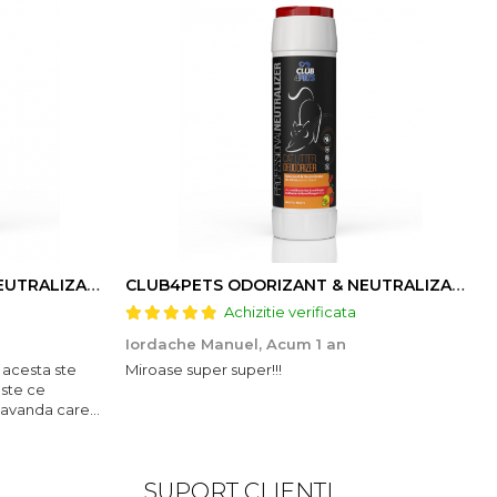
CLUB4PETS ODORIZANT & NEUTRALIZATOR DE MIROS PENTRU LITIERĂ, CU AROMĂ DE LAVANDĂ, 500g
CLUB4PETS ODORIZANT & NEUTRALIZATOR DE MIROS PENTRU LITIERĂ, CU AROMĂ DE FRUCTE, 500g
Achizitie verificata
Iordache Manuel,
Acum 1 an
 acesta ste
Miroase super super!!!
este ce
lavanda care
SUPORT CLIENTI