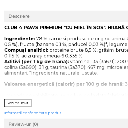
Descriere
CLUB 4 PAWS PREMIUM "CU MIEL ÎN SOS". HRANĂ
Ingrediente:
78 % carne și produse de origine animală 
0,5 %), fructe (banane 0,1 %, păducel 0,03 %)*, legume (
Compuși analitici:
proteine brute 8,5 %, grăsimi brute
0,115 %, acizi grași omega-6 0,335 %.
Aditivi (per 1 kg de hrană):
vitamine: D3 (3а671): 200 U
colină (3а890): 3,1 g, taurină (3а370): 467 mg; microel
alimentari. *Ingrediente naturale, uscate.
Valoarea energetică (calorir) per 100 g de hrană:
3
Perioada de valabilitate: 24 de luni de la data fabricaț
a se păstra în frigider nu mai mult de 48 de ore. Rați
Vezi mai mult
animalelor (cel puțin în primele 5 zile). Oferiți animalu
activitate și habitat al animalului.
Informatii conformitate produs
Combinați alimentarea cu hrana uscată CLUB 4 PAWS p
Review-uri
(0)