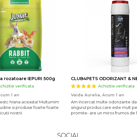
a rozatoare IEPURI 500g
chizitie verificata
Achizitie verificata
cum 1 an
Vaida Aurelia,
Acum 1 an
ubestc hrana aceasta! Multumim
Am incercat multe odorizante da
udine si produse foarte foarte
singurul produs care este mult p
utii nostrii
promite- are un miros frumos de 
persista 10!
SOCIAL