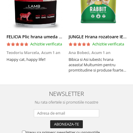
FELICIA Plic hrana umeda pentru pisici adulte, cu Miel, Set 12x85g
JUNGLE Hrana rozatoare IEPURI 500g
Achizitie verificata
Achizitie verificata
Teodoriu Marcela,
Acum 1 an
Ana Bobeci,
Acum 1 an
V
Happy cat, happy life!!
Bibica si Asi iubestc hrana
A
aceasta! Multumim pentru
a
promtitudine si produse foarte
e
foarte bune pentru micutii
u
nostrii
p
NEWSLETTER
Nu rata ofertele si promotiile noastre
Vreau sa primesc newsletter cu promotiile