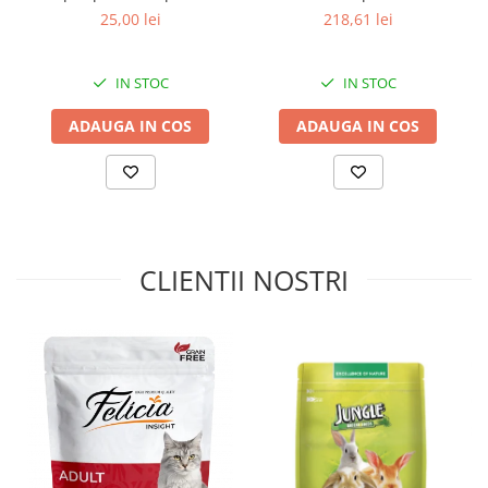
pisici, Active Carbon, 5L
Pui, 14kg
25,00 lei
218,61 lei
IN STOC
IN STOC
ADAUGA IN COS
ADAUGA IN COS
CLIENTII NOSTRI