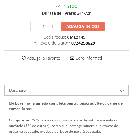
IN STOC
Durata de livrare:
24h-72h
ADAUGA IN COS
Cod Produs:
CML2145
Ai nevoie de ajutor?
0724258629
Adauga la Favorite
Cere informatii
Descriere
My Love hrană umedă completă pentru pisici adulțe cu carne de
curcan în sos
Compoziție:
75 % carne și produse derivate de natură animală în
bucăţele (5 % de curcan), cereale, substanțe minerale, extracte de
proteine vegetale, produse derivate de natură vegetală.