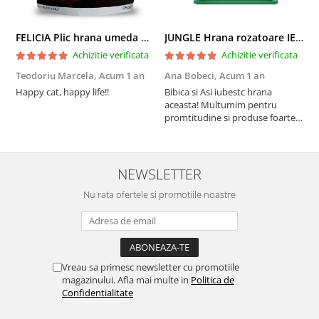
FELICIA Plic hrana umeda pentru pisici adulte, cu Miel, Set 12x85g
JUNGLE Hrana rozatoare IEPURI 500g
Achizitie verificata
Achizitie verificata
Teodoriu Marcela,
Acum 1 an
Ana Bobeci,
Acum 1 an
V
Happy cat, happy life!!
Bibica si Asi iubestc hrana
A
aceasta! Multumim pentru
a
promtitudine si produse foarte
e
foarte bune pentru micutii
u
nostrii
p
NEWSLETTER
Nu rata ofertele si promotiile noastre
Vreau sa primesc newsletter cu promotiile
magazinului. Afla mai multe in
Politica de
Confidentialitate