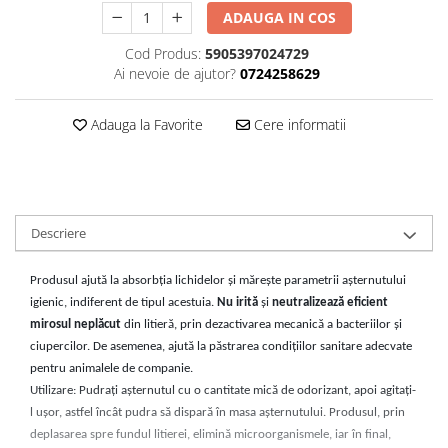
ADAUGA IN COS
Cod Produs:
5905397024729
Ai nevoie de ajutor?
0724258629
Adauga la Favorite
Cere informatii
Descriere
Produsul ajută la absorbția lichidelor și mărește parametrii așternutului
igienic, indiferent de tipul acestuia.
Nu irită
și
neutralizează eficient
mirosul neplăcut
din litieră, prin dezactivarea mecanică a bacteriilor și
ciupercilor. De asemenea, ajută la păstrarea condițiilor sanitare adecvate
pentru animalele de companie.
Utilizare: Pudrați așternutul cu o cantitate mică de odorizant, apoi agitați-
l ușor, astfel încât pudra să dispară în masa așternutului. Produsul, prin
deplasarea spre fundul litierei, elimină microorganismele, iar în final,