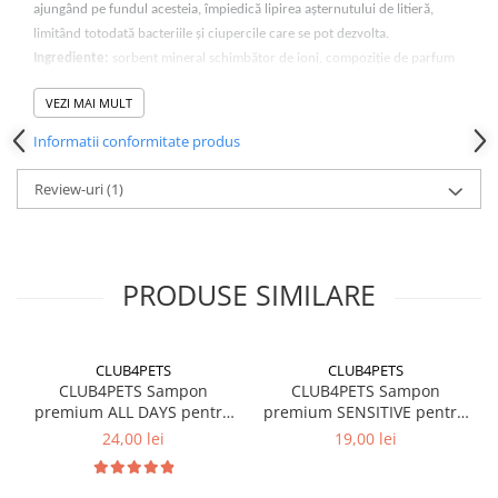
ajungând pe fundul acesteia, împiedică lipirea așternutului de litieră,
limitând totodată bacteriile și ciupercile care se pot dezvolta.
Ingrediente:
sorbent mineral schimbător de ioni, compoziție de parfum
deodorizant.
VEZI MAI MULT
Precauții:
A nu se lăsa la îndemâna copiilor. În cazul ingerării, a se
consuma multă apă. Are efect de uscare a pielii.
Informatii conformitate produs
Review-uri
(1)
PRODUSE SIMILARE
CLUB4PETS
CLUB4PETS
CLUB4PETS Sampon
CLUB4PETS Sampon
premium ALL DAYS pentru
premium SENSITIVE pentru
caini si pisici, Uz zilnic, 500
caini adulti cu pielea
24,00 lei
19,00 lei
ML
sensibila, 250 ML