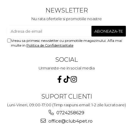
c
NEWSLETTER
Nu rata ofertele si promotiile noastre
Vreau sa primesc newsletter cu promotiile magazinului. Afla mai
multe in
Politica de Confidentialitate
SOCIAL
Urmareste-ne in social media
SUPORT CLIENTI
Luni-Vineri, 09:00-17:00 (Timp raspuns email: 1-2 zile lucratoare)
0724258629
office@club4pet.ro