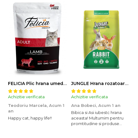
FELICIA Plic hrana umeda pentru pisici adulte, cu Miel, Set 12x85g
JUNGLE Hrana rozatoare IEPURI 500g
Achizitie verificata
Achizitie verificata
Ac
Teodoriu Marcela,
Acum 1
Ana Bobeci,
Acum 1 an
V
an
Bibica si Asi iubestc hrana
A
Happy cat, happy life!!
aceasta! Multumim pentru
o
promtitudine si produse
s
foarte foarte bune pentru
m
micutii nostrii
u