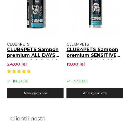
CLUB4PETS
CLUB4PETS
C
CLUB4PETS Sampon
CLUB4PETS Sampon
C
premium ALL DAYS
premium SENSITIVE
p
pentru caini si pisici,
pentru caini adulti cu
p
24,00 lei
19,00 lei
19
Uz zilnic, 500 ML
pielea sensibila, 250
t
ML
p
c
IN STOC
IN STOC
Adauga in cos
Adauga in cos
Clientii nostri