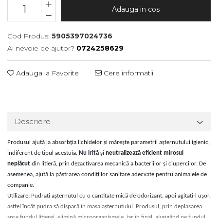
Adauga in cos
Cod Produs:
5905397024736
Ai nevoie de ajutor?
0724258629
Adauga la Favorite
Cere informatii
Descriere
Produsul ajută la absorbția lichidelor și mărește parametrii așternutului igienic,
indiferent de tipul acestuia.
Nu irită
și
neutralizează eficient mirosul
neplăcut
din litieră, prin dezactivarea mecanică a bacteriilor și ciupercilor. De
asemenea, ajută la păstrarea condițiilor sanitare adecvate pentru animalele de
companie.
Utilizare: Pudrați așternutul cu o cantitate mică de odorizant, apoi agitați-l ușor,
astfel încât pudra să dispară în masa așternutului. Produsul, prin deplasarea
spre fundul litierei, elimină microorganismele, iar în final, ajungând pe fundul