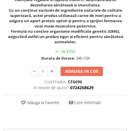
dezvoltarea sănătoasă și imunitatea.
Cu un conținut exclusiv de ingrediente naturale de calitate
superioară, acest produs utilizează carne de miel pentru a
asigura un aport proteic optim și pentru a sprijini formarea
unei mase musculare puternice.
Formula nu conține organisme modificate genetic (OMG),
asigurând astfel un produs sigur și eficient pentru sănătatea
animalelor.
IN STOC
Durata de livrare:
24h-72h
ADAUGA IN COS
Cod Produs:
CF6696
Ai nevoie de ajutor?
0724258629
Adauga la Favorite
Cere informatii