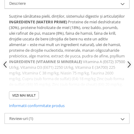
Descriere
Susține sănătatea pielii, dinților, sistemului digestiv și articulațiilor
INGREDIENTE (MATERII PRIME)
Proteine de miel deshidratate
(30%), proteine hidrolizate de miel (18%), orez baldo, porumb,
ulei rafinat de pui, mazare (8%), faina de hamsii, faina de krill,
drojdie uscata de bere (drojdia de bere nu este un aditiv
alimentar – este mai mult un ingredient natural), ulei de hamsii,
proteine de drojdie nucleotida, minerale, manan oligozaharide
prebiotice, alge marine, extract de yucca, pudra de afine, psyllium
INGREDIENTE (VITAMINE SI MINERALE)
Vitamina A (E672) 37500
UI/kg, Vitamina D3 (E671) 2250 UI/kg, Vitamina E (3A700) 225
mg/kg, Vitamina C 38 mg/kg, Niasin 75 mg/kg, Taurina 2600
mg/kg, Cupru (sub forma de sulfat) (E4) 18 mg/kg Zinc (sub forma
de sulfat) (E6) 95 mg/kg, Zinc (sub forma de cheat) (E6) 20 mg/kg,
Seleniu (sub forma de selenit) (3b802) 0,3 mg/kg, mangan (sub
forma de sulfat) 30 mg/kg;
VEZI MAI MULT
CONSTITUENTI ANALITICI
Proteina bruta: 40%, Grasimi brute:
Informatii conformitate produs
20%, Celuloza bruta: 2,5%, Cenusa bruta: 8%, Omega-
6:3,8%,Omega-3: 0,85%. Energie metabolizabila: 4107,5 kcal/kg
(17,2 MJ/kg).
Review-uri
(1)
Hrănire zilnică recomandată
: cantitatea zilnică de hrană este
indicată în tabelul de hrănire.