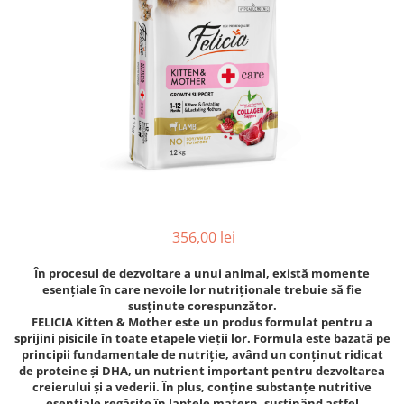
356,00 lei
În procesul de dezvoltare a unui animal, există momente
esențiale în care nevoile lor nutriționale trebuie să fie
susținute corespunzător.
FELICIA Kitten & Mother este un produs formulat pentru a
sprijini pisicile în toate etapele vieții lor. Formula este bazată pe
principii fundamentale de nutriție, având un conținut ridicat
de proteine și DHA, un nutrient important pentru dezvoltarea
creierului și a vederii. În plus, conține substanțe nutritive
esențiale regăsite în laptele matern, susținând astfel