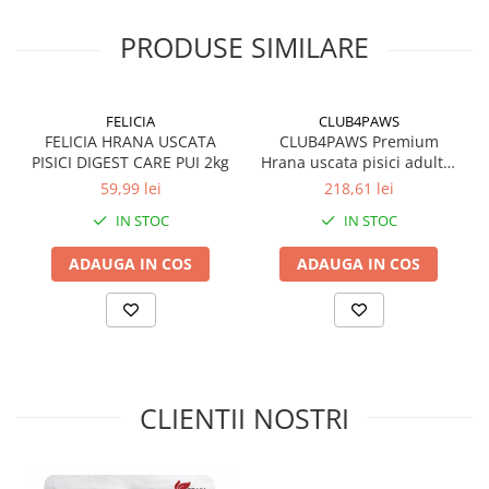
A se păstra la loc uscat, răcoros, ferit de soare. Hrana trebuie
introdusă treptat în alimentația animalelor (cel puțin în primele 5
PRODUSE SIMILARE
zile). Asigurati animalului acces permanent la apă potabilă curată.
Normele individuale de hrănire pot varia în funcție de vârsta,
rasa, nivelul de activitate al animalului.
FELICIA
CLUB4PAWS
FELICIA HRANA USCATA
CLUB4PAWS Premium
PISICI DIGEST CARE PUI 2kg
Hrana uscata pisici adulte,
Pui, 14kg
59,99 lei
218,61 lei
IN STOC
IN STOC
ADAUGA IN COS
ADAUGA IN COS
CLIENTII NOSTRI