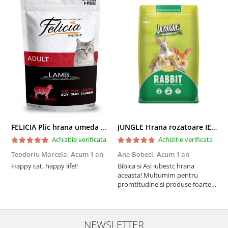
FELICIA Plic hrana umeda pentru pisici adulte, cu Miel, Set 12x85g
JUNGLE Hrana rozatoare IEPURI 500g
Achizitie verificata
Achizitie verificata
Teodoriu Marcela,
Acum 1 an
Ana Bobeci,
Acum 1 an
V
Happy cat, happy life!!
Bibica si Asi iubestc hrana
A
aceasta! Multumim pentru
a
promtitudine si produse foarte
e
foarte bune pentru micutii
u
nostrii
p
NEWSLETTER