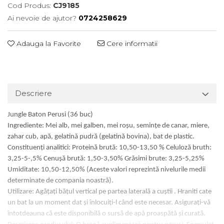
Cod Produs:
CJ9185
Ai nevoie de ajutor?
0724258629
Adauga la Favorite
Cere informatii
Descriere
Jungle Baton Perusi (36 buc)
Ingrediente: Mei alb, mei galben, mei roşu, semințe de canar, miere,
zahar cub, apă, gelatinǎ pudră (gelatină bovina), bat de plastic.
Constituenţi analitici: Proteină brută: 10,50-13,50 % Celuloză bruth:
3,25-5-,5% Cenuşă brută: 1,50-3,50% Grăsimi brute: 3,25-5,25%
Umiditate: 10,50-12,50% (Aceste valori reprezintă nivelurile medii
determinate de compania noastră).
Utilizare: Agăţaţi băţul vertical pe partea laterală a cuştii . Hraniti cate
un bat la un moment dat şi înlocuiţi-l când este necesar. Asiguraţi-vă
întotdeauna că este disponibilă o sursă de apă proaspătă şi curată.