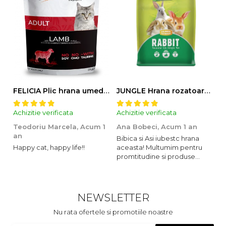
FELICIA Plic hrana umeda pentru pisici adulte, cu Miel, Set 12x85g
JUNGLE Hrana rozatoare IEPURI 500g
Achizitie verificata
Achizitie verificata
Ac
Teodoriu Marcela,
Acum 1
Ana Bobeci,
Acum 1 an
V
an
Bibica si Asi iubestc hrana
A
Happy cat, happy life!!
aceasta! Multumim pentru
o
promtitudine si produse
s
foarte foarte bune pentru
m
micutii nostrii
u
c
NEWSLETTER
Nu rata ofertele si promotiile noastre