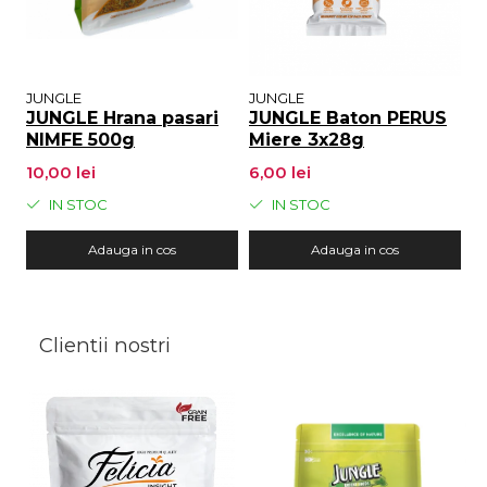
JUNGLE
JUNGLE
J
JUNGLE Hrana pasari
JUNGLE Baton PERUS
J
NIMFE 500g
Miere 3x28g
F
10,00 lei
6,00 lei
6
IN STOC
IN STOC
Adauga in cos
Adauga in cos
Clientii nostri