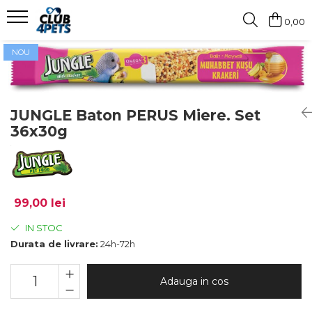
0,00
Caini
Pisici
Igiena&Cosmetica
NOU
Hrana uscata
Asternut & Litiere
Sampon&Balsam
Hrana umeda
Hrana uscata
Odorizante pentru litiera
JUNGLE Baton PERUS Miere. Set
Recompense
Hrana umeda
36x30g
Suplimente
Recompense
Suplimente
99,00 lei
IN STOC
Durata de livrare:
24h-72h
Adauga in cos