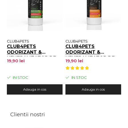
CLUB4PETS
CLUB4PETS
CLUB4PETS
CLUB4PETS
ODORIZANT &
ODORIZANT &
NEUTRALIZATOR DE
NEUTRALIZATOR DE
19,90 lei
19,90 lei
MIROS PENTRU
MIROS PENTRU
LITIERĂ, CU AROMĂ DE
LITIERĂ, CU AROMĂ DE
CEAI VERDE, 500g
FRUCTE, 500g
IN STOC
IN STOC
Adauga in cos
Adauga in cos
Clientii nostri