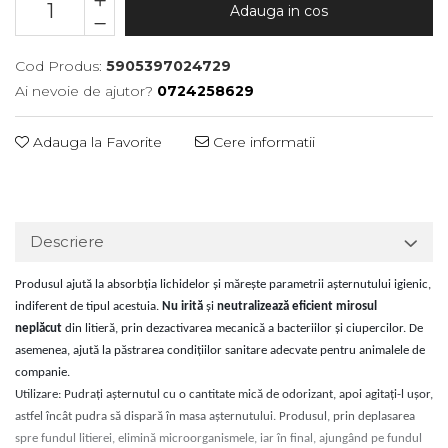
Adauga in cos
Cod Produs:
5905397024729
Ai nevoie de ajutor?
0724258629
Adauga la Favorite
Cere informatii
Descriere
Produsul ajută la absorbția lichidelor și mărește parametrii așternutului igienic,
indiferent de tipul acestuia.
Nu irită
și
neutralizează eficient mirosul
neplăcut
din litieră, prin dezactivarea mecanică a bacteriilor și ciupercilor. De
asemenea, ajută la păstrarea condițiilor sanitare adecvate pentru animalele de
companie.
Utilizare: Pudrați așternutul cu o cantitate mică de odorizant, apoi agitați-l ușor,
astfel încât pudra să dispară în masa așternutului. Produsul, prin deplasarea
spre fundul litierei, elimină microorganismele, iar în final, ajungând pe fundul