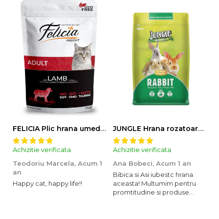
FELICIA Plic hrana umeda pentru pisici adulte, cu Miel, Set 12x85g
JUNGLE Hrana rozatoare IEPURI 500g
Achizitie verificata
Achizitie verificata
Ac
Teodoriu Marcela,
Acum 1
Ana Bobeci,
Acum 1 an
V
an
Bibica si Asi iubestc hrana
A
Happy cat, happy life!!
aceasta! Multumim pentru
o
promtitudine si produse
s
foarte foarte bune pentru
m
micutii nostrii
u
c