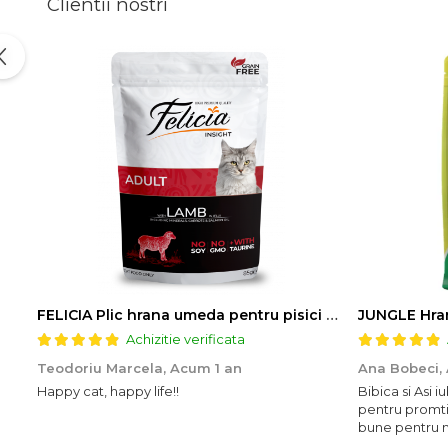
Clientii nostri
FELICIA Plic hrana umeda pentru pisici adulte, cu Miel, Set 12x85g
JUNGLE Hran
Achizitie verificata
Teodoriu Marcela,
Acum 1 an
Ana Bobeci,
Happy cat, happy life!!
Bibica si Asi
pentru promti
bune pentru mi