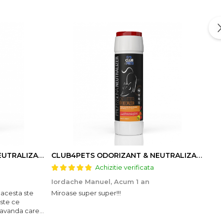
CLUB4PETS ODORIZANT & NEUTRALIZATOR DE MIROS PENTRU LITIERĂ, CU AROMĂ DE LAVANDĂ, 500g
CLUB4PETS ODORIZANT & NEUTRALIZATOR DE MIROS PENTRU LITIERĂ, CU AROMĂ DE FRUCTE, 500g
Achizitie verificata
Iordache Manuel,
Acum 1 an
Val
 acesta ste
Miroase super super!!!
Pis
este ce
au 
lavanda care
Mul