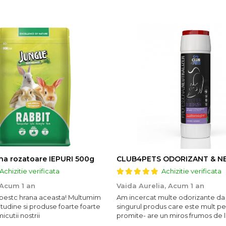
a rozatoare IEPURI 500g
Achizitie verificata
Achizitie verificata
Acum 1 an
Vaida Aurelia,
Acum 1 an
 iubestc hrana aceasta! Multumim
Am incercat multe odorizante da
tudine si produse foarte foarte
singurul produs care este mult p
cutii nostrii
promite- are un miros frumos de 
persista 10!